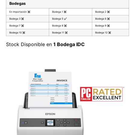
Bodegas
En Importación
✖
Bodega 1
✖
Bodega 2
✖
Bodega 3
✖
Bodega 5
✔
Bodega 6
✖
Bodega 7
✖
Bodega 8
✖
Bodega 9
✖
Bodega 10
✖
Bodega 11
✖
Bodega 12
✖
Stock Disponible en
1 Bodega IDC