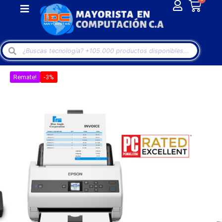
Remate!
-3%