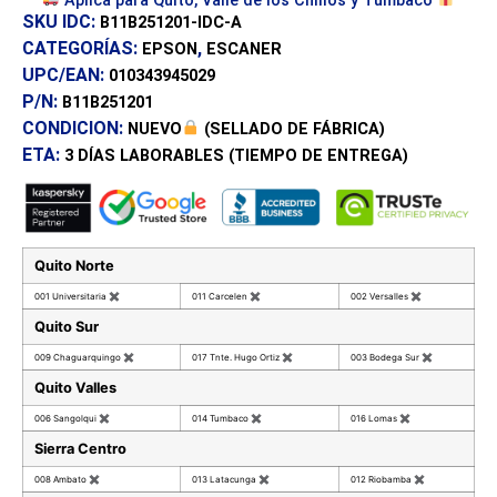
Aplica para Quito, Valle de los Chillos y Tumbaco
SKU IDC:
B11B251201-IDC-A
CATEGORÍAS:
,
EPSON
ESCANER
UPC/EAN:
010343945029
P/N:
B11B251201
CONDICION:
NUEVO
(SELLADO DE FÁBRICA)
ETA:
3 DÍAS
LABORABLES (TIEMPO DE ENTREGA)
Quito Norte
001 Universitaria
✖
011 Carcelen
✖
002 Versalles
✖
Quito Sur
009 Chaguarquingo
✖
017 Tnte. Hugo Ortiz
✖
003 Bodega Sur
✖
Quito Valles
006 Sangolqui
✖
014 Tumbaco
✖
016 Lomas
✖
Sierra Centro
008 Ambato
✖
013 Latacunga
✖
012 Riobamba
✖