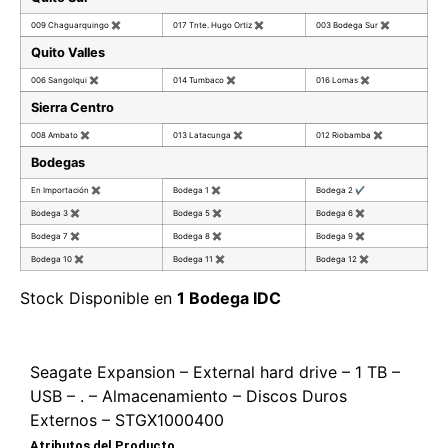
009 Chaguarquingo
✖
017 Tnte. Hugo Ortiz
✖
003 Bodega Sur
✖
Quito Valles
006 Sangolqui
✖
014 Tumbaco
✖
016 Lomas
✖
Sierra Centro
008 Ambato
✖
013 Latacunga
✖
012 Riobamba
✖
Bodegas
En Importación
✖
Bodega 1
✖
Bodega 2
✔
Bodega 3
✖
Bodega 5
✖
Bodega 6
✖
Bodega 7
✖
Bodega 8
✖
Bodega 9
✖
Bodega 10
✖
Bodega 11
✖
Bodega 12
✖
Stock Disponible en
1 Bodega IDC
Seagate Expansion – External hard drive – 1 TB –
USB – . – Almacenamiento – Discos Duros
Externos – STGX1000400
Atributos del Producto