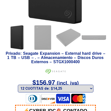
Privado: Seagate Expansion – External hard drive –
1 TB – USB – . – Almacenamiento – Discos Duros
Externos – STGX1000400
$
156,97
(incl. iva)
CYBER IDC
CONTADO