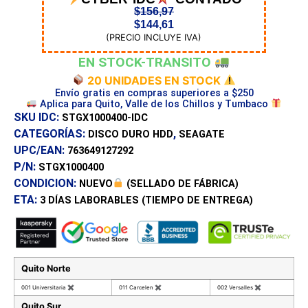
$
156,97
$
144,61
(PRECIO INCLUYE IVA)
EN STOCK-TRANSITO
20 UNIDADES EN STOCK
Envío gratis en compras superiores a $250
Aplica para Quito, Valle de los Chillos y Tumbaco
SKU IDC:
STGX1000400-IDC
CATEGORÍAS:
,
DISCO DURO HDD
SEAGATE
UPC/EAN:
763649127292
P/N:
STGX1000400
CONDICION:
NUEVO
(SELLADO DE FÁBRICA)
ETA:
3 DÍAS
LABORABLES (TIEMPO DE ENTREGA)
Quito Norte
001 Universitaria
✖
011 Carcelen
✖
002 Versalles
✖
Quito Sur