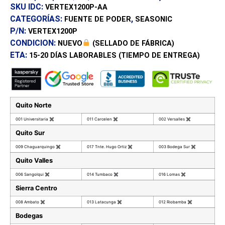
SKU IDC:
VERTEX1200P-AA
CATEGORÍAS:
,
FUENTE DE PODER
SEASONIC
P/N:
VERTEX1200P
CONDICION:
NUEVO
(SELLADO DE FÁBRICA)
ETA:
15-20 DÍAS
LABORABLES (TIEMPO DE ENTREGA)
Quito Norte
001 Universitaria
✖
011 Carcelen
✖
002 Versalles
✖
Quito Sur
009 Chaguarquingo
✖
017 Tnte. Hugo Ortiz
✖
003 Bodega Sur
✖
Quito Valles
006 Sangolqui
✖
014 Tumbaco
✖
016 Lomas
✖
Sierra Centro
008 Ambato
✖
013 Latacunga
✖
012 Riobamba
✖
Bodegas