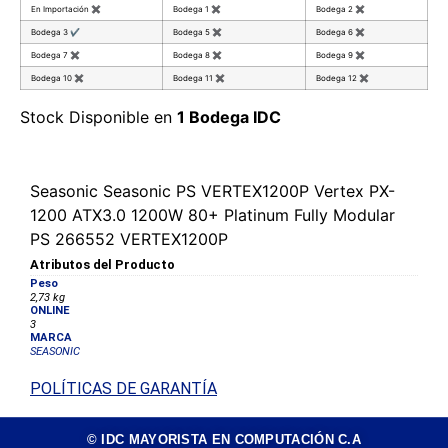
En Importación
✖
Bodega 1
✖
Bodega 2
✖
Bodega 3
✔
Bodega 5
✖
Bodega 6
✖
Bodega 7
✖
Bodega 8
✖
Bodega 9
✖
Bodega 10
✖
Bodega 11
✖
Bodega 12
✖
Stock Disponible en
1 Bodega IDC
Seasonic Seasonic PS VERTEX1200P Vertex PX-
1200 ATX3.0 1200W 80+ Platinum Fully Modular
PS 266552 VERTEX1200P
Atributos del Producto
Peso
2,73 kg
ONLINE
3
MARCA
SEASONIC
POLÍTICAS DE GARANTÍA
© IDC MAYORISTA EN COMPUTACIÓN C.A