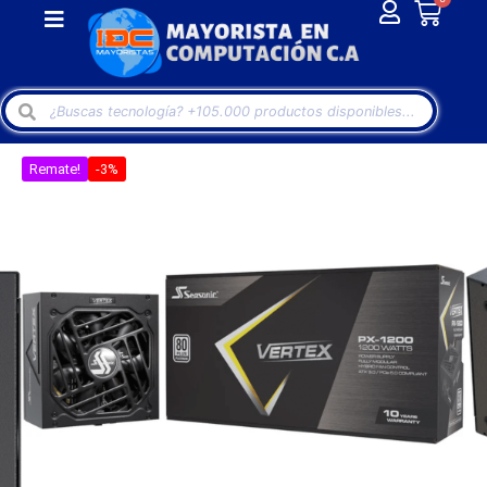
Remate!
-3%