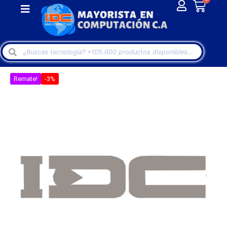
Remate!
-3%