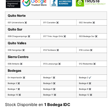
Quito Norte
001 Universitaria
✖
011 Carcelen
✖
002 Versalles
✖
Quito Sur
009 Chaguarquingo
✖
017 Tnte. Hugo Ortiz
✖
003 Bodega Sur
✖
Quito Valles
006 Sangolqui
✖
014 Tumbaco
✖
016 Lomas
✖
Sierra Centro
008 Ambato
✖
013 Latacunga
✖
012 Riobamba
✖
Bodegas
En Importación
✖
Bodega 1
✖
Bodega 2
✔
Bodega 3
✖
Bodega 5
✖
Bodega 6
✖
Bodega 7
✖
Bodega 8
✖
Bodega 9
✖
Bodega 10
✖
Bodega 11
✖
Bodega 12
✖
Stock Disponible en
1 Bodega IDC