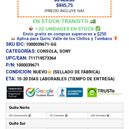
$
945,75
(PRECIO INCLUYE IVA)
EN STOCK-TRANSITO
+20 UNIDADES EN STOCK
Envío gratis en compras superiores a $250
Aplica para Quito, Valle de los Chillos y Tumbaco
SKU IDC:
1000039671-GG
CATEGORÍAS:
,
CONSOLA
SONY
UPC/EAN:
711719573364
P/N:
1000039671
CONDICION:
NUEVO
(SELLADO DE FÁBRICA)
ETA:
15-20 DÍAS
LABORABLES (TIEMPO DE ENTREGA)
Quito Norte
001 Universitaria
✖
011 Carcelen
✖
002 Versalles
✖
Quito Sur