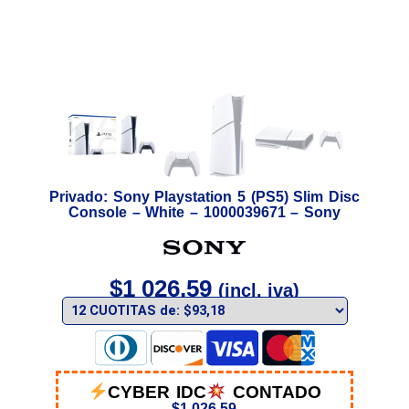
Privado: Sony Playstation 5 (PS5) Slim Disc
Console – White – 1000039671 – Sony
$
1 026,59
(incl. iva)
CYBER IDC
CONTADO
$
1 026,59