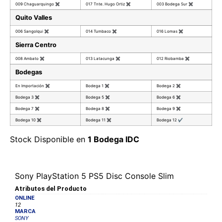
009 Chaguarquingo
✖
017 Tnte. Hugo Ortiz
✖
003 Bodega Sur
✖
Quito Valles
006 Sangolqui
✖
014 Tumbaco
✖
016 Lomas
✖
Sierra Centro
008 Ambato
✖
013 Latacunga
✖
012 Riobamba
✖
Bodegas
En Importación
✖
Bodega 1
✖
Bodega 2
✖
Bodega 3
✖
Bodega 5
✖
Bodega 6
✖
Bodega 7
✖
Bodega 8
✖
Bodega 9
✖
Bodega 10
✖
Bodega 11
✖
Bodega 12
✔
Stock Disponible en
1 Bodega IDC
Sony PlayStation 5 PS5 Disc Console Slim
Atributos del Producto
ONLINE
12
MARCA
SONY