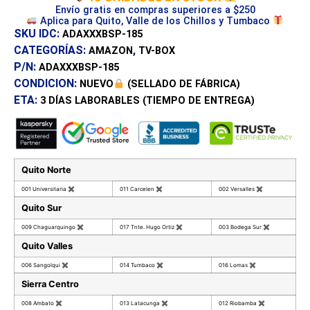
Envío gratis en compras superiores a $250
Aplica para Quito, Valle de los Chillos y Tumbaco
SKU IDC:
ADAXXXBSP-185
CATEGORÍAS:
,
AMAZON
TV-BOX
P/N:
ADAXXXBSP-185
CONDICION:
NUEVO
(SELLADO DE FÁBRICA)
ETA:
3 DÍAS
LABORABLES (TIEMPO DE ENTREGA)
Quito Norte
001 Universitaria
✖
011 Carcelen
✖
002 Versalles
✖
Quito Sur
009 Chaguarquingo
✖
017 Tnte. Hugo Ortiz
✖
003 Bodega Sur
✖
Quito Valles
006 Sangolqui
✖
014 Tumbaco
✖
016 Lomas
✖
Sierra Centro
008 Ambato
✖
013 Latacunga
✖
012 Riobamba
✖