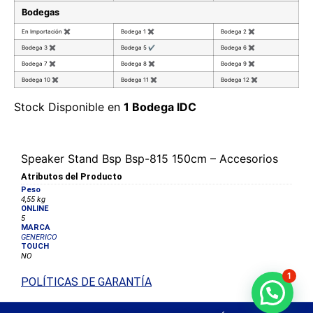
Bodegas
En Importación
✖
Bodega 1
✖
Bodega 2
✖
Bodega 3
✖
Bodega 5
✔
Bodega 6
✖
Bodega 7
✖
Bodega 8
✖
Bodega 9
✖
Bodega 10
✖
Bodega 11
✖
Bodega 12
✖
Stock Disponible en
1 Bodega IDC
Speaker Stand Bsp Bsp-815 150cm – Accesorios
Atributos del Producto
Peso
4,55 kg
ONLINE
5
MARCA
GENERICO
TOUCH
NO
1
POLÍTICAS DE GARANTÍA