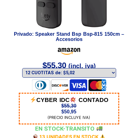
Privado: Speaker Stand Bsp Bsp-815 150cm –
Accesorios
$
55,30
(incl. iva)
CYBER IDC
CONTADO
$
55,30
$
50,95
(PRECIO INCLUYE IVA)
EN STOCK-TRANSITO
13 UNIDADES EN STOCK