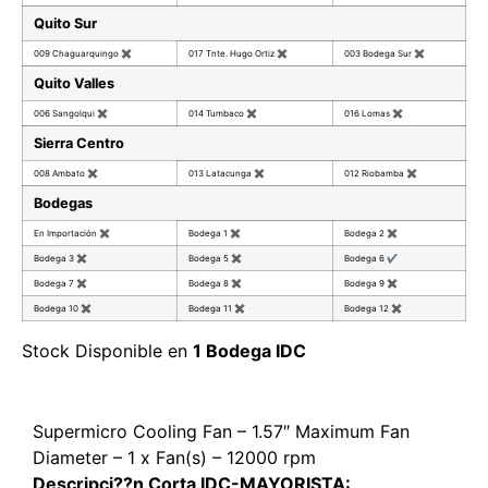
Quito Sur
009 Chaguarquingo
✖
017 Tnte. Hugo Ortiz
✖
003 Bodega Sur
✖
Quito Valles
006 Sangolqui
✖
014 Tumbaco
✖
016 Lomas
✖
Sierra Centro
008 Ambato
✖
013 Latacunga
✖
012 Riobamba
✖
Bodegas
En Importación
✖
Bodega 1
✖
Bodega 2
✖
Bodega 3
✖
Bodega 5
✖
Bodega 6
✔
Bodega 7
✖
Bodega 8
✖
Bodega 9
✖
Bodega 10
✖
Bodega 11
✖
Bodega 12
✖
Stock Disponible en
1 Bodega IDC
Supermicro Cooling Fan – 1.57″ Maximum Fan
Diameter – 1 x Fan(s) – 12000 rpm
Descripci??n Corta IDC-MAYORISTA: