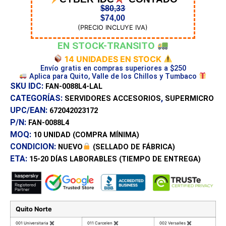
$
80,33
$
74,00
(PRECIO INCLUYE IVA)
EN STOCK-TRANSITO
14 UNIDADES EN STOCK
Envío gratis en compras superiores a $250
Aplica para Quito, Valle de los Chillos y Tumbaco
SKU IDC:
FAN-0088L4-LAL
CATEGORÍAS:
,
SERVIDORES ACCESORIOS
SUPERMICRO
UPC/EAN:
672042023172
P/N:
FAN-0088L4
MOQ:
10 UNIDAD
(COMPRA MÍNIMA)
CONDICION:
NUEVO
(SELLADO DE FÁBRICA)
ETA:
15-20 DÍAS
LABORABLES (TIEMPO DE ENTREGA)
Quito Norte
001 Universitaria
✖
011 Carcelen
✖
002 Versalles
✖