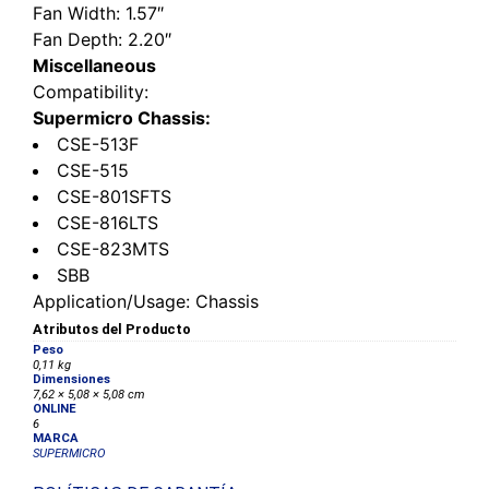
Fan Width
: 1.57″
Fan Depth
: 2.20″
Miscellaneous
Compatibility
:
Supermicro Chassis:
CSE-513F
CSE-515
CSE-801SFTS
CSE-816LTS
CSE-823MTS
SBB
Application/Usage
: Chassis
Atributos del Producto
Peso
0,11 kg
Dimensiones
7,62 × 5,08 × 5,08 cm
ONLINE
6
MARCA
SUPERMICRO