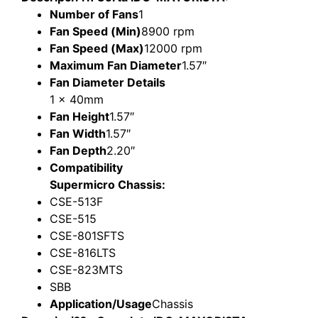
Number of Fans
1
Fan Speed (Min)
8900 rpm
Fan Speed (Max)
12000 rpm
Maximum Fan Diameter
1.57″
Fan Diameter Details
1 x 40mm
Fan Height
1.57″
Fan Width
1.57″
Fan Depth
2.20″
Compatibility
Supermicro Chassis:
CSE-513F
CSE-515
CSE-801SFTS
CSE-816LTS
CSE-823MTS
SBB
Application/Usage
Chassis