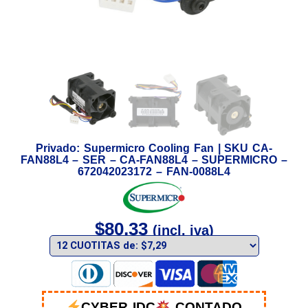
Privado: Supermicro Cooling Fan | SKU CA-
FAN88L4 – SER – CA-FAN88L4 – SUPERMICRO –
672042023172 – FAN-0088L4
$
80,33
(incl. iva)
CYBER IDC
CONTADO