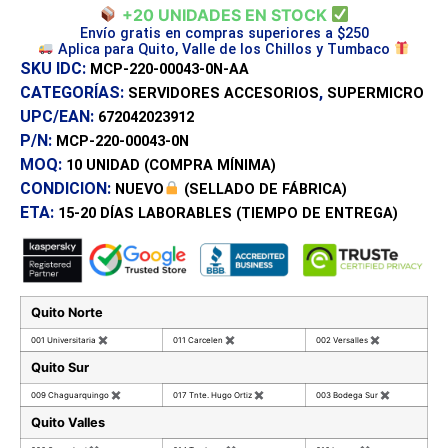
+20 UNIDADES EN STOCK
Envío gratis en compras superiores a $250
Aplica para Quito, Valle de los Chillos y Tumbaco
SKU IDC:
MCP-220-00043-0N-AA
CATEGORÍAS:
,
SERVIDORES ACCESORIOS
SUPERMICRO
UPC/EAN:
672042023912
P/N:
MCP-220-00043-0N
MOQ:
10 UNIDAD
(COMPRA MÍNIMA)
CONDICION:
NUEVO
(SELLADO DE FÁBRICA)
ETA:
15-20 DÍAS
LABORABLES (TIEMPO DE ENTREGA)
Quito Norte
001 Universitaria
✖
011 Carcelen
✖
002 Versalles
✖
Quito Sur
009 Chaguarquingo
✖
017 Tnte. Hugo Ortiz
✖
003 Bodega Sur
✖
Quito Valles