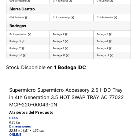
006 Sangolqui
✖
014 Tumbaco
✖
016 Lomas
✖
Sierra Centro
008 Ambato
✖
013 Latacunga
✖
012 Riobamba
✖
Bodegas
En Importación
✖
Bodega 1
✖
Bodega 2
✖
Bodega 3
✔
Bodega 5
✖
Bodega 6
✖
Bodega 7
✖
Bodega 8
✖
Bodega 9
✖
Bodega 10
✖
Bodega 11
✖
Bodega 12
✖
Stock Disponible en
1 Bodega IDC
Supermicro Supermicro Accessory 2.5 HDD Tray
in 4th Generation 3.5 HOT SWAP TRAY AC 77022
MCP-220-00043-0N
Atributos del Producto
Peso
0,25 kg
Dimensiones
22,86 × 16,51 × 4,32 cm
ONLINE