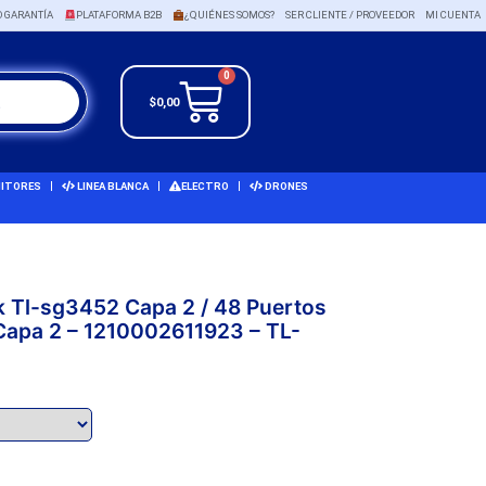
O GARANTÍA
PLATAFORMA B2B
¿QUIÉNES SOMOS?
SER CLIENTE / PROVEEDOR
MI CUENTA
0
$
0,00
ITORES
LINEA BLANCA
ELECTRO
DRONES
k Tl-sg3452 Capa 2 / 48 Puertos
 Capa 2 – 1210002611923 – TL-