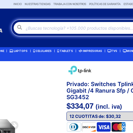
INICIO
NUESTRAS TIENDAS
TRABAJA CON NOSOTROS
POLÍTICAS DE GARANTÍA
ESTAD
ONE
LAPTOPS
CELULARES
TABLETS
IMPRESORAS
TVS
MON
Privado: Switches Tplin
Gigabit /4 Ranura Sfp /
SG3452
$
334,07
(incl. iva)