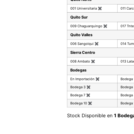
001 Universitaria
✖
011 Car
Quito Sur
009 Chaguarquingo
✖
017 Tnte
Quito Valles
006 Sangolqui
✖
014 Tu
Sierra Centro
008 Ambato
✖
013 Lat
Bodegas
En Importación
✖
Bodega
Bodega 3
✖
Bodega
Bodega 7
✖
Bodega
Bodega 10
✖
Bodega 
Stock Disponible en
1 Bodeg