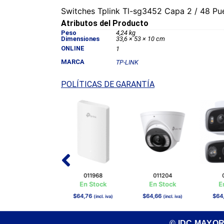
Switches Tplink Tl-sg3452 Capa 2 / 48 Pu
Atributos del Producto
Peso
4,24 kg
Dimensiones
33,6 × 53 × 10 cm
ONLINE
1
MARCA
TP-LINK
POLÍTICAS DE GARANTÍA
011209
011968
011204
En Stock
En Stock
En Stock
E
$
120,98
$
64,76
$
64,66
$
64
(incl. iva)
(incl. iva)
(incl. iva)
© IDC MAYO