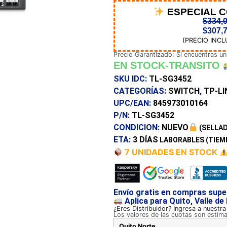
ESPECIAL 
$
334,
$
307,
(PRECIO INCL
Precio Garantizado: Si encuentras un
EN STOCK-TRANSITO
SKU IDC:
TL-SG3452
CATEGORÍAS:
SWITCH
,
TP-LI
UPC/EAN:
845973010164
P/N:
TL-SG3452
CONDICION:
NUEVO
(SELLAD
ETA:
3 DÍAS
LABORABLES (TIEM
7 UNIDADES EN STOCK
Envío gratis en compras supe
Aplica para Quito, Valle de
¿Eres Distribuidor? Ingresa a nuestr
Los valores de las cuotas son estim
Quito Norte