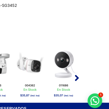
TL-SG3452
6
004362
011686
011975
ck
En Stock
En Stock
En Stock
1
$
35,87
$
35,07
$
31,36
l. iva)
(incl. iva)
(incl. iva)
(incl. iva)
¿Necesitas ayuda?
 RESERVADOS