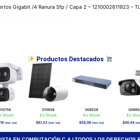
ertos Gigabit /4 Ranura Sfp / Capa 2 – 1210002611923 – 
Productos Destacados
010756
010658
009528
00985
n Stock
En Stock
En Stock
En Sto
,19
$
61,53
$
58,08
$
40,44
(incl. iva)
(incl. iva)
(incl. iva)
(inc
RISTA EN COMPUTACIÓN C.A | TODOS LOS DERECHOS