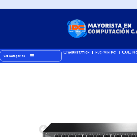
WORKSTATION
NUC (MINI PC)
ALL IN 
Ver Categorías