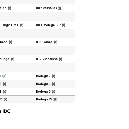
celen
✖
002 Versalles
✖
. Hugo Ortiz
✖
003 Bodega Sur
✖
mbaco
✖
016 Lomas
✖
acunga
✖
012 Riobamba
✖
 1
✔
Bodega 2
✖
 5
✖
Bodega 6
✖
 8
✖
Bodega 9
✖
11
✖
Bodega 12
✖
a IDC