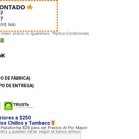
CONTADO
07
77
UYE IVA)
 mejor precio lo igualamos. *Aplica Condiciones
NK
O DE FÁBRICA)
PO DE ENTREGA)
riores a $250
 los Chillos y Tumbaco
a Plataforma B2B para ver Precios Al Por Mayor
ados y pueden variar según el banco emisor.