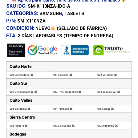
Aplica para Quito, Valle de los Chillos y Tumbaco
SKU IDC:
SM-X110NZA-IDC-A
CATEGORÍAS:
,
SAMSUNG
TABLETS
P/N:
SM-X110NZA
CONDICION:
NUEVO
(SELLADO DE FÁBRICA)
ETA:
3 DÍAS
LABORABLES (TIEMPO DE ENTREGA)
Quito Norte
001 Universitaria
✖
011 Carcelen
✖
002 Versalles
✖
Quito Sur
009 Chaguarquingo
✖
017 Tnte. Hugo Ortiz
✖
003 Bodega Sur
✖
Quito Valles
006 Sangolqui
✖
014 Tumbaco
✖
016 Lomas
✖
Sierra Centro
008 Ambato
✖
013 Latacunga
✖
012 Riobamba
✖
Bodegas