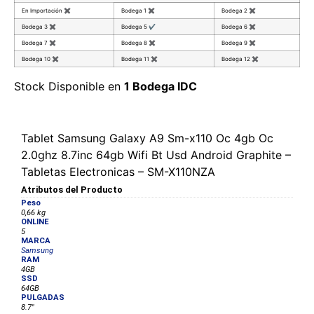
En Importación
✖
Bodega 1
✖
Bodega 2
✖
Bodega 3
✖
Bodega 5
✔
Bodega 6
✖
Bodega 7
✖
Bodega 8
✖
Bodega 9
✖
Bodega 10
✖
Bodega 11
✖
Bodega 12
✖
Stock Disponible en
1 Bodega IDC
Tablet Samsung Galaxy A9 Sm-x110 Oc 4gb Oc
2.0ghz 8.7inc 64gb Wifi Bt Usd Android Graphite –
Tabletas Electronicas – SM-X110NZA
Atributos del Producto
Peso
0,66 kg
ONLINE
5
MARCA
Samsung
RAM
4GB
SSD
64GB
PULGADAS
8.7"