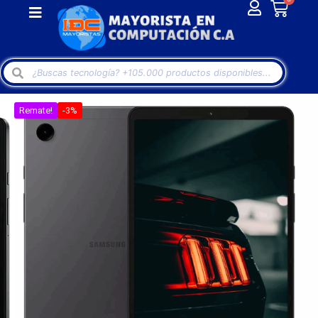
Remate!
-3%