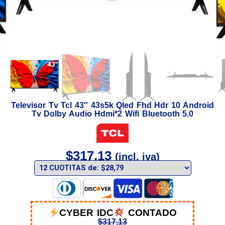
Televisor Tv Tcl 43″ 43s5k Qled Fhd Hdr 10 Android
Tv Dolby Audio Hdmi*2 Wifi Bluetooth 5.0
$
317,13
(incl. iva)
CYBER IDC
CONTADO
$
317,13