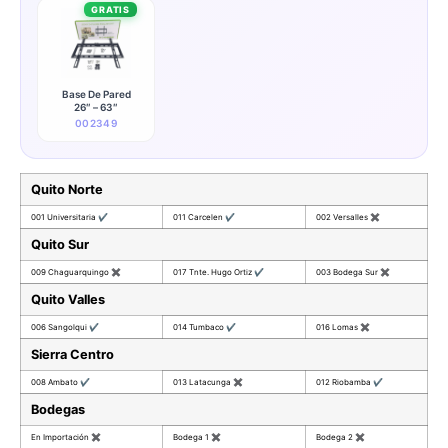
GRATIS
Base De Pared
26″ – 63″
002349
Quito Norte
001 Universitaria
✔
011 Carcelen
✔
002 Versalles
✖
Quito Sur
009 Chaguarquingo
✖
017 Tnte. Hugo Ortiz
✔
003 Bodega Sur
✖
Quito Valles
006 Sangolqui
✔
014 Tumbaco
✔
016 Lomas
✖
Sierra Centro
008 Ambato
✔
013 Latacunga
✖
012 Riobamba
✔
Bodegas
En Importación
✖
Bodega 1
✖
Bodega 2
✖