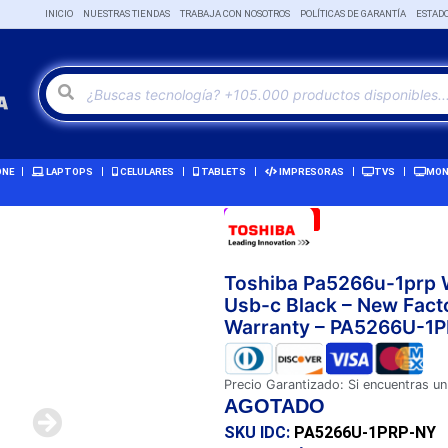
INICIO
NUESTRAS TIENDAS
TRABAJA CON NOSOTROS
POLÍTICAS DE GARANTÍA
ESTAD
ONE
LAPTOPS
CELULARES
TABLETS
IMPRESORAS
TVS
MON
Remate!
-3%
Toshiba Pa5266u-1prp W
Usb-c Black – New Facto
Warranty – PA5266U-1
Precio Garantizado: Si encuentras un
AGOTADO
SKU IDC:
PA5266U-1PRP-NY