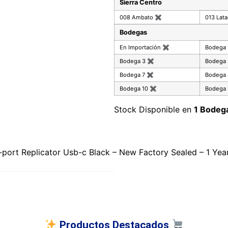
Sierra Centro
008 Ambato
✖
013 Lat
Bodegas
En Importación
✖
Bodega
Bodega 3
✖
Bodega
Bodega 7
✖
Bodega
Bodega 10
✖
Bodega 
Stock Disponible en
1 Bodeg
port Replicator Usb-c Black – New Factory Sealed – 1 Ye
Productos Destacados