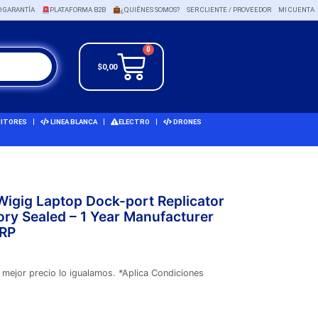
O GARANTÍA
PLATAFORMA B2B
¿QUIÉNES SOMOS?
SER CLIENTE / PROVEEDOR
MI CUENTA
0
$
0,00
ITORES
LINEA BLANCA
ELECTRO
DRONES
igig Laptop Dock-port Replicator
ry Sealed – 1 Year Manufacturer
PRP
 mejor precio lo igualamos. *Aplica Condiciones