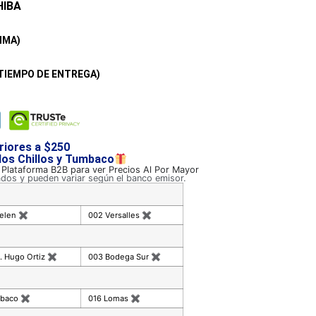
IBA
IMA)
TIEMPO DE ENTREGA)
riores a $250
 los Chillos y Tumbaco
a Plataforma B2B para ver Precios Al Por Mayor
ados y pueden variar según el banco emisor.
celen
✖
002 Versalles
✖
. Hugo Ortiz
✖
003 Bodega Sur
✖
mbaco
✖
016 Lomas
✖