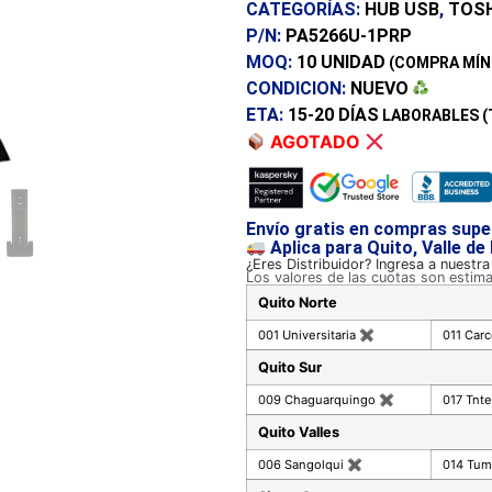
CATEGORÍAS:
HUB USB
,
TOSH
P/N:
PA5266U-1PRP
MOQ:
10 UNIDAD
(COMPRA MÍN
CONDICION:
NUEVO
ETA:
15-20 DÍAS
LABORABLES (
AGOTADO
Envío gratis en compras supe
Aplica para Quito, Valle de
¿Eres Distribuidor? Ingresa a nuestr
Los valores de las cuotas son estim
Quito Norte
001 Universitaria
✖
011 Car
Quito Sur
009 Chaguarquingo
✖
017 Tnte
Quito Valles
006 Sangolqui
✖
014 Tu