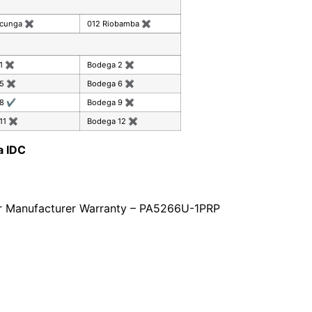
acunga
✖
012 Riobamba
✖
 1
✖
Bodega 2
✖
 5
✖
Bodega 6
✖
 8
✔
Bodega 9
✖
11
✖
Bodega 12
✖
a IDC
ar Manufacturer Warranty – PA5266U-1PRP