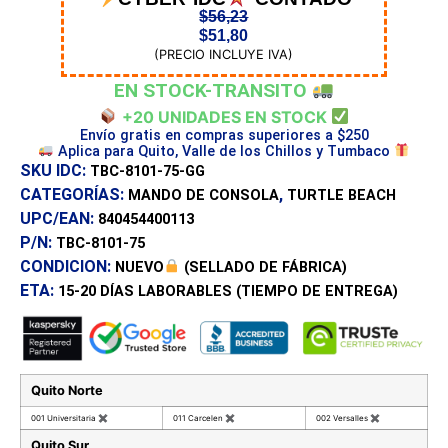
$
56,23
$
51,80
(PRECIO INCLUYE IVA)
EN STOCK-TRANSITO
+20 UNIDADES EN STOCK
Envío gratis en compras superiores a $250
Aplica para Quito, Valle de los Chillos y Tumbaco
SKU IDC:
TBC-8101-75-GG
CATEGORÍAS:
,
MANDO DE CONSOLA
TURTLE BEACH
UPC/EAN:
840454400113
P/N:
TBC-8101-75
CONDICION:
NUEVO
(SELLADO DE FÁBRICA)
ETA:
15-20 DÍAS
LABORABLES (TIEMPO DE ENTREGA)
Quito Norte
001 Universitaria
✖
011 Carcelen
✖
002 Versalles
✖
Quito Sur