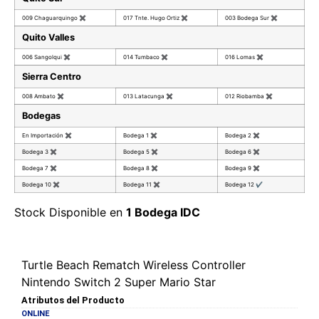
009 Chaguarquingo
✖
017 Tnte. Hugo Ortiz
✖
003 Bodega Sur
✖
Quito Valles
006 Sangolqui
✖
014 Tumbaco
✖
016 Lomas
✖
Sierra Centro
008 Ambato
✖
013 Latacunga
✖
012 Riobamba
✖
Bodegas
En Importación
✖
Bodega 1
✖
Bodega 2
✖
Bodega 3
✖
Bodega 5
✖
Bodega 6
✖
Bodega 7
✖
Bodega 8
✖
Bodega 9
✖
Bodega 10
✖
Bodega 11
✖
Bodega 12
✔
Stock Disponible en
1 Bodega IDC
Turtle Beach Rematch Wireless Controller
Nintendo Switch 2 Super Mario Star
Atributos del Producto
ONLINE