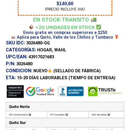
$
140,60
(PRECIO INCLUYE IVA)
EN STOCK-TRANSITO
+20 UNIDADES EN STOCK
Envío gratis en compras superiores a $250
Aplica para Quito, Valle de los Chillos y Tumbaco
SKU IDC:
3026480-GG
CATEGORÍAS:
,
HOGAR
WAHL
UPC/EAN:
43917021683
P/N:
3026480
CONDICION:
NUEVO
(SELLADO DE FÁBRICA)
ETA:
15-20 DÍAS
LABORABLES (TIEMPO DE ENTREGA)
Quito Norte
001 Universitaria
✖
011 Carcelen
✖
002 Versalles
✖
Quito Sur