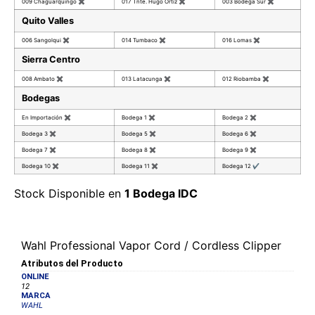
009 Chaguarquingo
✖
017 Tnte. Hugo Ortiz
✖
003 Bodega Sur
✖
Quito Valles
006 Sangolqui
✖
014 Tumbaco
✖
016 Lomas
✖
Sierra Centro
008 Ambato
✖
013 Latacunga
✖
012 Riobamba
✖
Bodegas
En Importación
✖
Bodega 1
✖
Bodega 2
✖
Bodega 3
✖
Bodega 5
✖
Bodega 6
✖
Bodega 7
✖
Bodega 8
✖
Bodega 9
✖
Bodega 10
✖
Bodega 11
✖
Bodega 12
✔
Stock Disponible en
1 Bodega IDC
Wahl Professional Vapor Cord / Cordless Clipper
Atributos del Producto
ONLINE
12
MARCA
WAHL