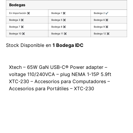
Bodegas
En Importación
✖
Bodega 1
✖
Bodega 2
✔
Bodega 3
✖
Bodega 5
✖
Bodega 6
✖
Bodega 7
✖
Bodega 8
✖
Bodega 9
✖
Bodega 10
✖
Bodega 11
✖
Bodega 12
✖
Stock Disponible en
1 Bodega IDC
Xtech – 65W GaN USB-C® Power adapter –
voltage 110/240VCA – plug NEMA 1-15P 5.9ft
XTC-230 – Accesorios para Computadores –
Accesorios para Portátiles – XTC-230