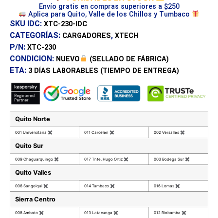
Envío gratis en compras superiores a $250
Aplica para Quito, Valle de los Chillos y Tumbaco
SKU IDC:
XTC-230-IDC
CATEGORÍAS:
,
CARGADORES
XTECH
P/N:
XTC-230
CONDICION:
NUEVO
(SELLADO DE FÁBRICA)
ETA:
3 DÍAS
LABORABLES (TIEMPO DE ENTREGA)
Quito Norte
001 Universitaria
✖
011 Carcelen
✖
002 Versalles
✖
Quito Sur
009 Chaguarquingo
✖
017 Tnte. Hugo Ortiz
✖
003 Bodega Sur
✖
Quito Valles
006 Sangolqui
✖
014 Tumbaco
✖
016 Lomas
✖
Sierra Centro
008 Ambato
✖
013 Latacunga
✖
012 Riobamba
✖