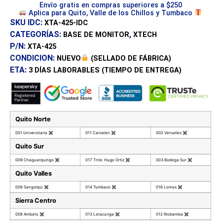
Envío gratis en compras superiores a $250
Aplica para Quito, Valle de los Chillos y Tumbaco
SKU IDC:
XTA-425-IDC
CATEGORÍAS:
,
BASE DE MONITOR
XTECH
P/N:
XTA-425
CONDICION:
NUEVO
(SELLADO DE FÁBRICA)
ETA:
3 DÍAS
LABORABLES (TIEMPO DE ENTREGA)
Quito Norte
001 Universitaria
✖
011 Carcelen
✖
002 Versalles
✖
Quito Sur
009 Chaguarquingo
✖
017 Tnte. Hugo Ortiz
✖
003 Bodega Sur
✖
Quito Valles
006 Sangolqui
✖
014 Tumbaco
✖
016 Lomas
✖
Sierra Centro
008 Ambato
✖
013 Latacunga
✖
012 Riobamba
✖