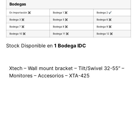
Bodegas
En Importación
✖
Bodega 1
✖
Bodega 2
✔
Bodega 3
✖
Bodega 5
✖
Bodega 6
✖
Bodega 7
✖
Bodega 8
✖
Bodega 9
✖
Bodega 10
✖
Bodega 11
✖
Bodega 12
✖
Stock Disponible en
1 Bodega IDC
Xtech – Wall mount bracket – Tilt/Swivel 32-55″ –
Monitores – Accesorios – XTA-425