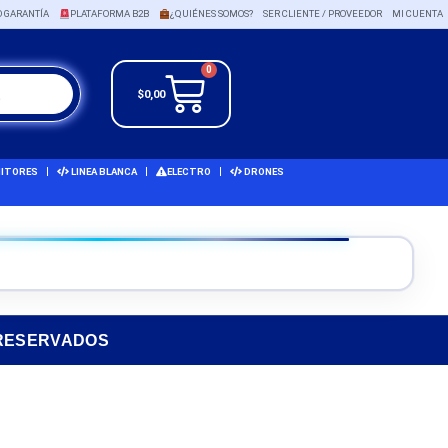
O GARANTÍA
PLATAFORMA B2B
¿QUIÉNES SOMOS?
SER CLIENTE / PROVEEDOR
MI CUENTA
0
$
0,00
ITORES
LINEA BLANCA
ELECTRO
DRONES
 RESERVADOS