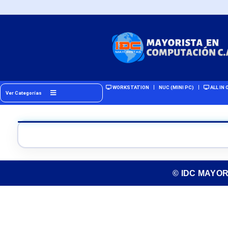
WORKSTATION
NUC (MINI PC)
ALL IN 
Ver Categorías
© IDC MAYO