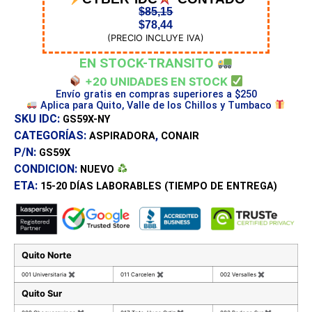
$
85,15
$
78,44
(PRECIO INCLUYE IVA)
EN STOCK-TRANSITO
+20 UNIDADES EN STOCK
Envío gratis en compras superiores a $250
Aplica para Quito, Valle de los Chillos y Tumbaco
SKU IDC:
GS59X-NY
CATEGORÍAS:
,
ASPIRADORA
CONAIR
P/N:
GS59X
CONDICION:
NUEVO
ETA:
15-20 DÍAS
LABORABLES (TIEMPO DE ENTREGA)
Quito Norte
001 Universitaria
✖
011 Carcelen
✖
002 Versalles
✖
Quito Sur