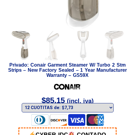
Privado: Conair Garment Steamer W/ Turbo 2 Stm
Strips – New Factory Sealed – 1 Year Manufacturer
Warranty – GS59X
$
85,15
(incl. iva)
CYBER IDC
CONTADO