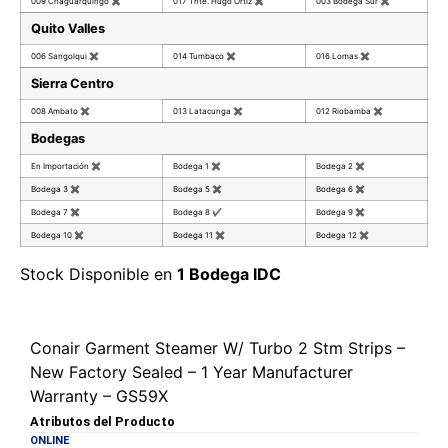
009 Chaguarquingo
✖
017 Tnte. Hugo Ortiz
✖
003 Bodega Sur
✖
Quito Valles
006 Sangolqui
✖
014 Tumbaco
✖
016 Lomas
✖
Sierra Centro
008 Ambato
✖
013 Latacunga
✖
012 Riobamba
✖
Bodegas
En Importación
✖
Bodega 1
✖
Bodega 2
✖
Bodega 3
✖
Bodega 5
✖
Bodega 6
✖
Bodega 7
✖
Bodega 8
✔
Bodega 9
✖
Bodega 10
✖
Bodega 11
✖
Bodega 12
✖
Stock Disponible en
1 Bodega IDC
Conair Garment Steamer W/ Turbo 2 Stm Strips –
New Factory Sealed – 1 Year Manufacturer
Warranty – GS59X
Atributos del Producto
ONLINE