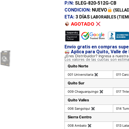
P/N:
SLEG-820-512G-CB
CONDICION:
NUEVO
(SELLAD
ETA:
3 DÍAS
LABORABLES (TIEM
AGOTADO
Envío gratis en compras supe
Aplica para Quito, Valle de
¿Eres Distribuidor? Ingresa a nuestr
Los valores de las cuotas son estim
Quito Norte
001 Universitaria
✖
011 Car
Quito Sur
009 Chaguarquingo
✖
017 Tnte
Quito Valles
006 Sangolqui
✖
014 Tu
Sierra Centro
008 Ambato
✖
013 Lat