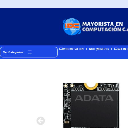
WORKSTATION
NUC (MINI PC)
ALL IN 
Ver Categorías