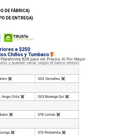
O DE FÁBRICA)
PO DE ENTREGA)
riores a $250
 los Chillos y Tumbaco
a Plataforma B2B para ver Precios Al Por Mayor
ados y pueden variar según el banco emisor.
celen
✖
002 Versalles
✖
. Hugo Ortiz
✖
003 Bodega Sur
✖
mbaco
✖
016 Lomas
✖
acunga
✖
012 Riobamba
✖