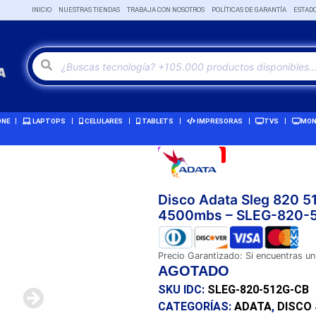
INICIO
NUESTRAS TIENDAS
TRABAJA CON NOSOTROS
POLÍTICAS DE GARANTÍA
ESTAD
ONE
LAPTOPS
CELULARES
TABLETS
IMPRESORAS
TVS
MON
Remate!
-3%
Disco Adata Sleg 820 
4500mbs – SLEG-820-
Precio Garantizado: Si encuentras un
AGOTADO
SKU IDC:
SLEG-820-512G-CB
CATEGORÍAS:
ADATA
,
DISCO