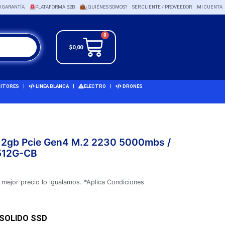
O GARANTÍA
PLATAFORMA B2B
¿QUIÉNES SOMOS?
SER CLIENTE / PROVEEDOR
MI CUENTA
0
$
0,00
ITORES
LINEA BLANCA
ELECTRO
DRONES
512gb Pcie Gen4 M.2 2230 5000mbs /
512G-CB
 mejor precio lo igualamos. *Aplica Condiciones
 SOLIDO SSD