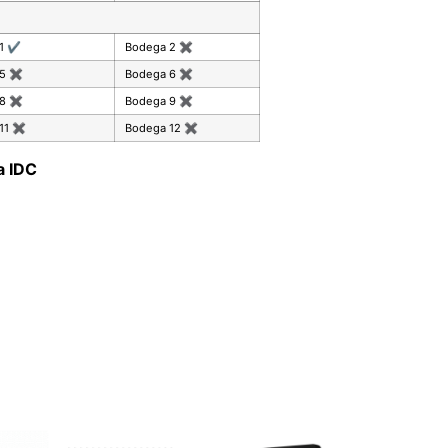
 1
✔
Bodega 2
✖
 5
✖
Bodega 6
✖
 8
✖
Bodega 9
✖
11
✖
Bodega 12
✖
a IDC