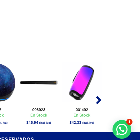
2
008923
001492
012344
ck
En Stock
En Stock
En Stock
1
$
46,94
$
42,33
$
40,28
l. iva)
(incl. iva)
(incl. iva)
(incl. iva)
¿Necesitas ayuda?
 RESERVADOS