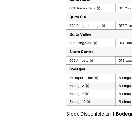
001 Universitaria
✖
011 Car
Quito Sur
009 Chaguarquingo
✖
017 Tnte
Quito Valles
006 Sangolqui
✖
014 Tu
Sierra Centro
008 Ambato
✖
013 Lat
Bodegas
En Importación
✖
Bodega
Bodega 3
✖
Bodega
Bodega 7
✖
Bodega
Bodega 10
✖
Bodega 
Stock Disponible en
1 Bodeg