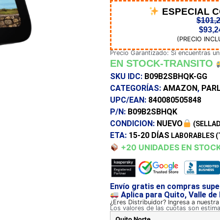
ESPECIAL 
$
101,
$
93,2
(PRECIO INCL
Precio Garantizado: Si encuentras un
EN STOCK-TRANSITO
SKU IDC:
B09B2SBHQK-GG
CATEGORÍAS:
AMAZON
,
PAR
UPC/EAN:
840080505848
P/N:
B09B2SBHQK
CONDICION:
NUEVO
(SELLAD
ETA:
15-20 DÍAS
LABORABLES (
+20 UNIDADES EN STOC
Envío gratis en compras supe
Aplica para Quito, Valle de
¿Eres Distribuidor? Ingresa a nuestr
Los valores de las cuotas son estim
Quito Norte