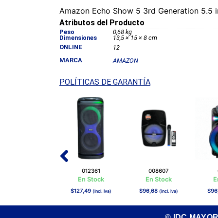
Amazon Echo Show 5 3rd Generation 5.5 i
Atributos del Producto
Peso
0,68 kg
Dimensiones
13,5 × 15 × 8 cm
ONLINE
12
MARCA
AMAZON
POLÍTICAS DE GARANTÍA
006945
012361
008607
En Stock
En Stock
En Stock
E
$
190,42
$
127,49
$
96,68
$
96
(incl. iva)
(incl. iva)
(incl. iva)
© IDC MAYO