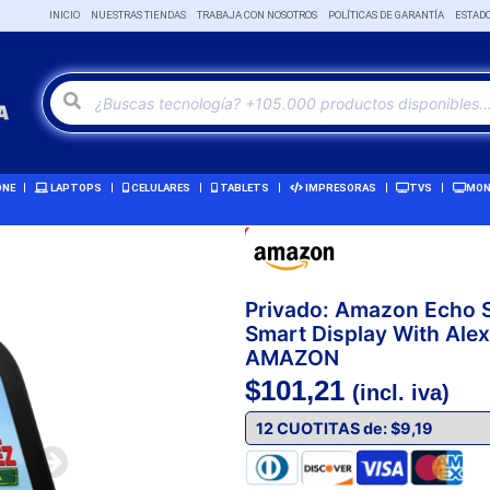
INICIO
NUESTRAS TIENDAS
TRABAJA CON NOSOTROS
POLÍTICAS DE GARANTÍA
ESTAD
ONE
LAPTOPS
CELULARES
TABLETS
IMPRESORAS
TVS
MON
Oferta!
Privado: Amazon Echo S
Smart Display With Al
AMAZON
$
101,21
(incl. iva)