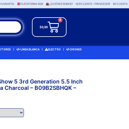
O GARANTÍA
PLATAFORMA B2B
¿QUIÉNES SOMOS?
SER CLIENTE / PROVEEDOR
MI CUENTA
0
$
0,00
ITORES
LINEA BLANCA
ELECTRO
DRONES
how 5 3rd Generation 5.5 Inch
exa Charcoal – B09B2SBHQK –