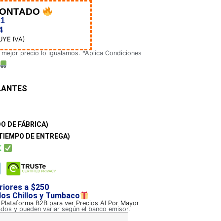
CONTADO
21
4
UYE IVA)
 mejor precio lo igualamos. *Aplica Condiciones
LANTES
O DE FÁBRICA)
TIEMPO DE ENTREGA)
K
riores a $250
 los Chillos y Tumbaco
a Plataforma B2B para ver Precios Al Por Mayor
ados y pueden variar según el banco emisor.