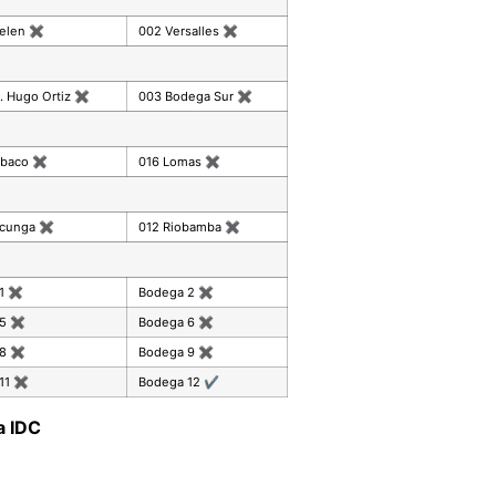
celen
✖
002 Versalles
✖
. Hugo Ortiz
✖
003 Bodega Sur
✖
mbaco
✖
016 Lomas
✖
acunga
✖
012 Riobamba
✖
 1
✖
Bodega 2
✖
 5
✖
Bodega 6
✖
 8
✖
Bodega 9
✖
11
✖
Bodega 12
✔
a IDC