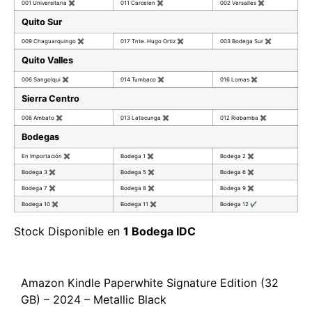
001 Universitaria
✖
011 Carcelen
✖
002 Versalles
✖
Quito Sur
009 Chaguarquingo
✖
017 Tnte. Hugo Ortiz
✖
003 Bodega Sur
✖
Quito Valles
006 Sangolqui
✖
014 Tumbaco
✖
016 Lomas
✖
Sierra Centro
008 Ambato
✖
013 Latacunga
✖
012 Riobamba
✖
Bodegas
En Importación
✖
Bodega 1
✖
Bodega 2
✖
Bodega 3
✖
Bodega 5
✖
Bodega 6
✖
Bodega 7
✖
Bodega 8
✖
Bodega 9
✖
Bodega 10
✖
Bodega 11
✖
Bodega 12
✔
Stock Disponible en
1 Bodega IDC
Amazon Kindle Paperwhite Signature Edition (32
GB) – 2024 – Metallic Black