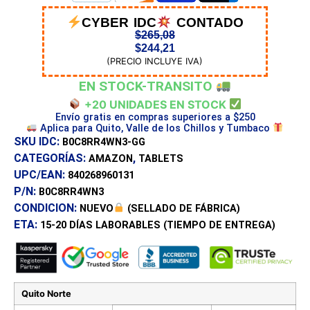
CYBER IDC
CONTADO
$
265,08
$
244,21
(PRECIO INCLUYE IVA)
EN STOCK-TRANSITO
+20 UNIDADES EN STOCK
Envío gratis en compras superiores a $250
Aplica para Quito, Valle de los Chillos y Tumbaco
SKU IDC:
B0C8RR4WN3-GG
CATEGORÍAS:
,
AMAZON
TABLETS
UPC/EAN:
840268960131
P/N:
B0C8RR4WN3
CONDICION:
NUEVO
(SELLADO DE FÁBRICA)
ETA:
15-20 DÍAS
LABORABLES (TIEMPO DE ENTREGA)
Quito Norte