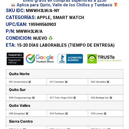
Envío gratis en compras superiores a $250
Aplica para Quito, Valle de los Chillos y Tumbaco
SKU IDC:
MWWH3LW/A-NY
CATEGORÍAS:
,
APPLE
SMART WATCH
UPC/EAN:
195949560903
P/N:
MWWH3LW/A
CONDICION:
NUEVO
ETA:
15-20 DÍAS
LABORABLES (TIEMPO DE ENTREGA)
Quito Norte
001 Universitaria
✖
011 Carcelen
✖
002 Versalles
✖
Quito Sur
009 Chaguarquingo
✖
017 Tnte. Hugo Ortiz
✖
003 Bodega Sur
✖
Quito Valles
006 Sangolqui
✖
014 Tumbaco
✖
016 Lomas
✖
Sierra Centro