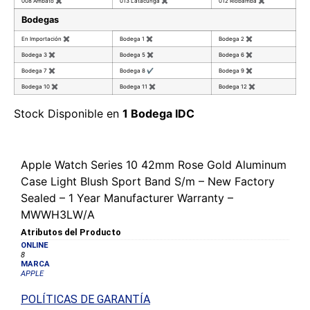
008 Ambato
✖
013 Latacunga
✖
012 Riobamba
✖
Bodegas
En Importación
✖
Bodega 1
✖
Bodega 2
✖
Bodega 3
✖
Bodega 5
✖
Bodega 6
✖
Bodega 7
✖
Bodega 8
✔
Bodega 9
✖
Bodega 10
✖
Bodega 11
✖
Bodega 12
✖
Stock Disponible en
1 Bodega IDC
Apple Watch Series 10 42mm Rose Gold Aluminum
Case Light Blush Sport Band S/m – New Factory
Sealed – 1 Year Manufacturer Warranty –
MWWH3LW/A
Atributos del Producto
ONLINE
8
MARCA
APPLE
POLÍTICAS DE GARANTÍA