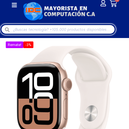
Remate!
-3%