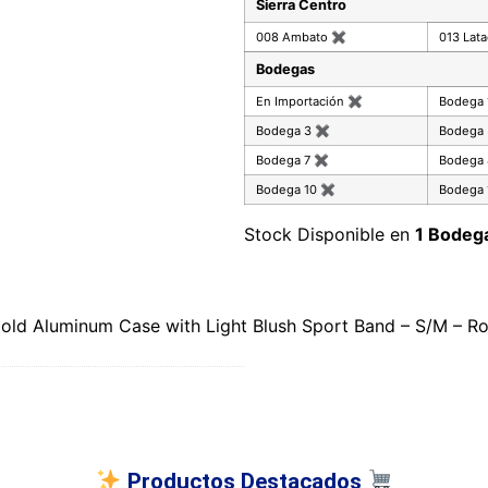
Sierra Centro
008 Ambato
✖
013 Lat
Bodegas
En Importación
✖
Bodega
Bodega 3
✖
Bodega
Bodega 7
✖
Bodega
Bodega 10
✖
Bodega 
Stock Disponible en
1 Bodeg
ld Aluminum Case with Light Blush Sport Band – S/M – Ro
Productos Destacados