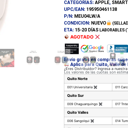
CATEGORÍAS:
APPLE
,
SMART
UPC/EAN:
195950461138
P/N:
MEU04LW/A
CONDICION:
NUEVO
(SELLAD
ETA:
15-20 DÍAS
LABORABLES (
AGOTADO
Envío gratis en compras supe
Aplica para Quito, Valle de
¿Eres Distribuidor? Ingresa a nuestr
Los valores de las cuotas son estim
Quito Norte
001 Universitaria
✖
011 Car
Quito Sur
009 Chaguarquingo
✖
017 Tnte
Quito Valles
006 Sangolqui
✖
014 Tu