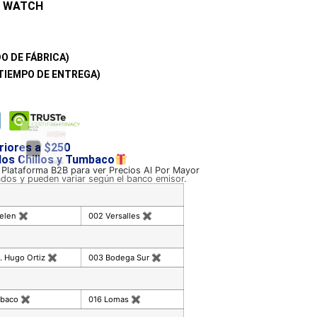
 WATCH
O DE FÁBRICA)
TIEMPO DE ENTREGA)
riores a $250
 los Chillos y Tumbaco
a Plataforma B2B para ver Precios Al Por Mayor
ados y pueden variar según el banco emisor.
celen
✖
002 Versalles
✖
. Hugo Ortiz
✖
003 Bodega Sur
✖
mbaco
✖
016 Lomas
✖