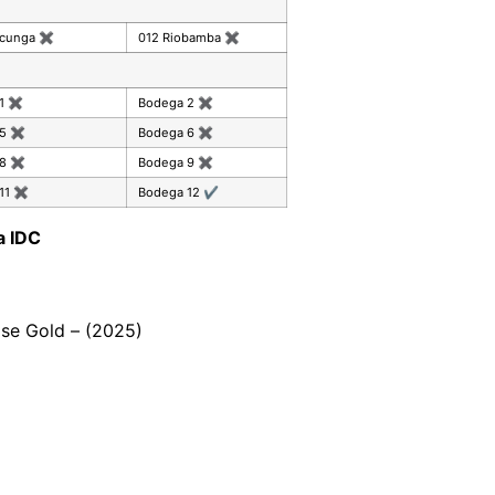
acunga
✖
012 Riobamba
✖
 1
✖
Bodega 2
✖
 5
✖
Bodega 6
✖
 8
✖
Bodega 9
✖
11
✖
Bodega 12
✔
a IDC
se Gold – (2025)