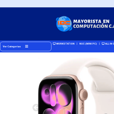
WORKSTATION
NUC (MINI PC)
ALL IN 
Ver Categorías