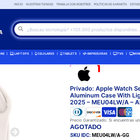
INICIO
NUESTRAS TIENDAS
TRABAJA CON NOSOTROS
POLÍTICAS DE GARANTÍA
ESTAD
ONE
LAPTOPS
CELULARES
TABLETS
IMPRESORAS
TVS
MON
Remate!
-3%
Privado: Apple Watch S
Aluminum Case With Lig
2025 – MEU04LW/A – 
Precio Garantizado: Si encuentras un
AGOTADO
SKU IDC:
MEU04LW/A-GG