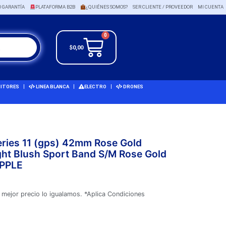
O GARANTÍA
PLATAFORMA B2B
¿QUIÉNES SOMOS?
SER CLIENTE / PROVEEDOR
MI CUENTA
0
$
0,00
ITORES
LINEA BLANCA
ELECTRO
DRONES
eries 11 (gps) 42mm Rose Gold
ht Blush Sport Band S/M Rose Gold
APPLE
 mejor precio lo igualamos. *Aplica Condiciones