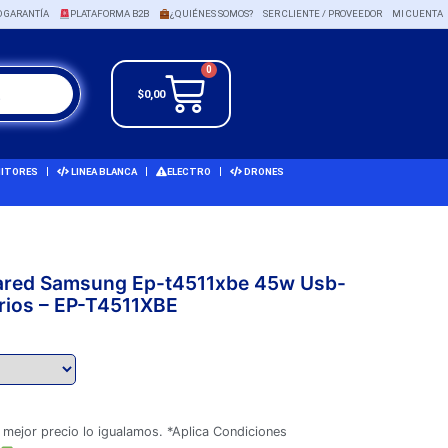
O GARANTÍA
PLATAFORMA B2B
¿QUIÉNES SOMOS?
SER CLIENTE / PROVEEDOR
MI CUENTA
0
$
0,00
ITORES
LINEA BLANCA
ELECTRO
DRONES
Pared Samsung Ep-t4511xbe 45w Usb-
rios – EP-T4511XBE
 mejor precio lo igualamos. *Aplica Condiciones