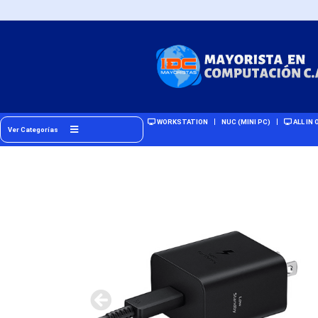
WORKSTATION
NUC (MINI PC)
ALL IN 
Ver Categorías