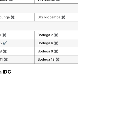
acunga
✖
012 Riobamba
✖
 1
✖
Bodega 2
✖
 5
✔
Bodega 6
✖
 8
✖
Bodega 9
✖
11
✖
Bodega 12
✖
a IDC