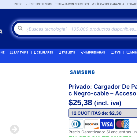
INICIO
NUESTRAS TIENDAS
TRABAJA CON NOSOTROS
POLÍTICAS DE GARANTÍA
ESTAD
ONE
LAPTOPS
CELULARES
TABLETS
IMPRESORAS
TVS
MON
Privado: Cargador De 
c Negro-cable – Acceso
$
25,38
(incl. iva)
Precio Garantizado: Si encuentras un