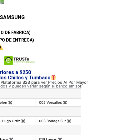
SAMSUNG
O DE FÁBRICA)
PO DE ENTREGA)
riores a $250
 los Chillos y Tumbaco
a Plataforma B2B para ver Precios Al Por Mayor
ados y pueden variar según el banco emisor.
celen
✖
002 Versalles
✖
. Hugo Ortiz
✖
003 Bodega Sur
✖
mbaco
✖
016 Lomas
✖