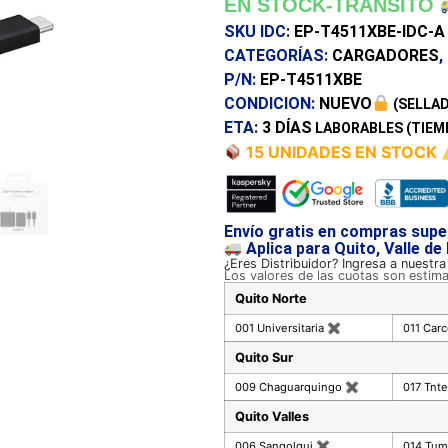
EN STOCK-TRANSITO
SKU IDC:
EP-T4511XBE-IDC-A
CATEGORÍAS:
CARGADORES
,
P/N:
EP-T4511XBE
CONDICION:
NUEVO
(SELLAD
ETA:
3 DÍAS
LABORABLES (TIEM
15 UNIDADES EN STOCK
Envío gratis en compras supe
Aplica para Quito, Valle de
¿Eres Distribuidor? Ingresa a nuestr
Los valores de las cuotas son estim
Quito Norte
001 Universitaria
✖
011 Car
Quito Sur
009 Chaguarquingo
✖
017 Tnte
Quito Valles
006 Sangolqui
✖
014 Tu