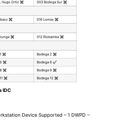
. Hugo Ortiz
✖
003 Bodega Sur
✖
mbaco
✖
016 Lomas
✖
acunga
✖
012 Riobamba
✖
 1
✖
Bodega 2
✖
 5
✖
Bodega 6
✔
 8
✖
Bodega 9
✖
11
✖
Bodega 12
✖
a IDC
Workstation Device Supported – 1 DWPD –