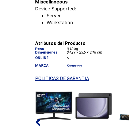
Miscellaneous
Device Supported:
Server
Workstation
Atributos del Producto
Peso
0,18 kg
Dimensiones
34,29 × 23,5 × 3,18 cm
ONLINE
6
MARCA
Samsung
POLÍTICAS DE GARANTÍA