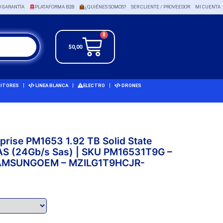
O GARANTÍA
PLATAFORMA B2B
¿QUIÉNES SOMOS?
SER CLIENTE / PROVEEDOR
MI CUENTA
0
$
0,00
ITORES
LINEA BLANCA
ELECTRO
DRONES
prise PM1653 1.92 TB Solid State
 SAS (24Gb/s Sas) | SKU PM16531T9G –
SAMSUNGOEM – MZILG1T9HCJR-