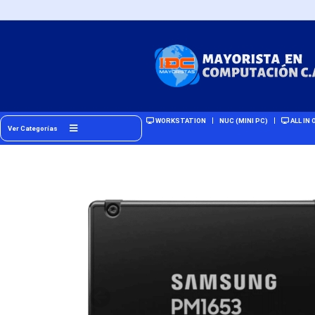
WORKSTATION
NUC (MINI PC)
ALL IN 
Ver Categorías