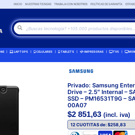
INICIO
NUESTRAS TIENDAS
TRABAJA CON NOSOTROS
POLÍTICAS DE GARANTÍA
ESTAD
ONE
LAPTOPS
CELULARES
TABLETS
IMPRESORAS
TVS
MON
Privado: Samsung Enter
Drive – 2.5″ Internal –
SSD – PM16531T9G – 
00A07
$
2 851,63
(incl. iva)