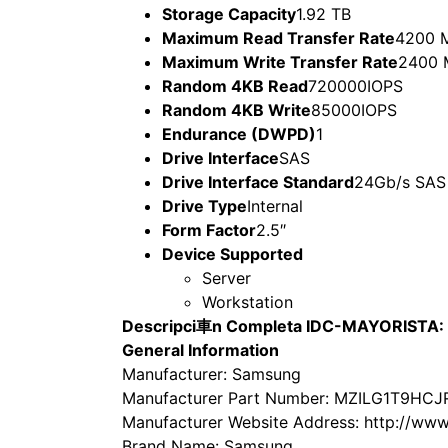
Storage Capacity
1.92 TB
Maximum Read Transfer Rate
4200 
Maximum Write Transfer Rate
2400 
Random 4KB Read
720000IOPS
Random 4KB Write
85000IOPS
Endurance (DWPD)
1
Drive Interface
SAS
Drive Interface Standard
24Gb/s SAS
Drive Type
Internal
Form Factor
2.5″
Device Supported
Server
Workstation
Descripci車n Completa IDC-MAYORISTA:
General Information
Manufacturer: Samsung
Manufacturer Part Number: MZILG1T9HC
Manufacturer Website Address: http://ww
Brand Name: Samsung