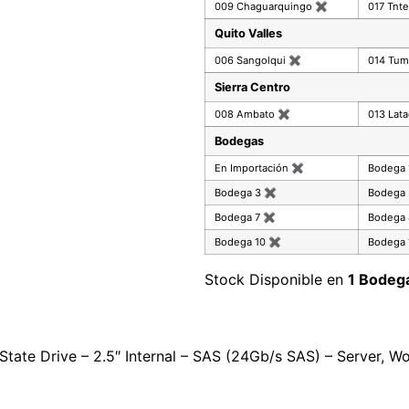
009 Chaguarquingo
✖
017 Tnte
Quito Valles
006 Sangolqui
✖
014 Tu
Sierra Centro
008 Ambato
✖
013 Lat
Bodegas
En Importación
✖
Bodega
Bodega 3
✖
Bodega
Bodega 7
✖
Bodega
Bodega 10
✖
Bodega 
Stock Disponible en
1 Bodeg
tate Drive – 2.5″ Internal – SAS (24Gb/s SAS) – Server, 