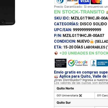
Precio Garantizado: Si encuentras un
EN STOCK-TRANSITO
SKU IDC:
MZILG1T9HCJR-00A
CATEGORÍAS:
DISCO SOLIDO
UPC/EAN:
9999999999999
P/N:
MZILG1T9HCJR-00A07
CONDICION:
NUEVO
(SELLAD
ETA:
15-20 DÍAS
LABORABLES (
+20 UNIDADES EN STOC
Envío gratis en compras supe
Aplica para Quito, Valle de
¿Eres Distribuidor? Ingresa a nuestr
Los valores de las cuotas son estim
Quito Norte
001 Universitaria
✖
011 Car
Quito Sur