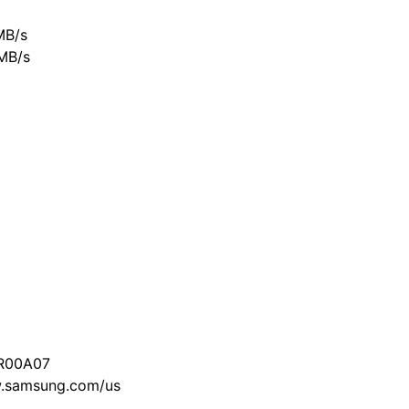
MB/s
MB/s
JR00A07
w.samsung.com/us