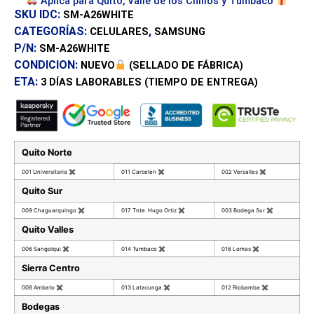
Aplica para Quito, Valle de los Chillos y Tumbaco
SKU IDC:
SM-A26WHITE
CATEGORÍAS:
,
CELULARES
SAMSUNG
P/N:
SM-A26WHITE
CONDICION:
NUEVO
(SELLADO DE FÁBRICA)
ETA:
3 DÍAS
LABORABLES (TIEMPO DE ENTREGA)
Quito Norte
001 Universitaria
✖
011 Carcelen
✖
002 Versalles
✖
Quito Sur
009 Chaguarquingo
✖
017 Tnte. Hugo Ortiz
✖
003 Bodega Sur
✖
Quito Valles
006 Sangolqui
✖
014 Tumbaco
✖
016 Lomas
✖
Sierra Centro
008 Ambato
✖
013 Latacunga
✖
012 Riobamba
✖
Bodegas