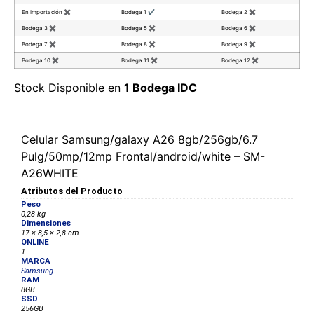
En Importación
✖
Bodega 1
✔
Bodega 2
✖
Bodega 3
✖
Bodega 5
✖
Bodega 6
✖
Bodega 7
✖
Bodega 8
✖
Bodega 9
✖
Bodega 10
✖
Bodega 11
✖
Bodega 12
✖
Stock Disponible en
1 Bodega IDC
Celular Samsung/galaxy A26 8gb/256gb/6.7
Pulg/50mp/12mp Frontal/android/white – SM-
A26WHITE
Atributos del Producto
Peso
0,28 kg
Dimensiones
17 × 8,5 × 2,8 cm
ONLINE
1
MARCA
Samsung
RAM
8GB
SSD
256GB