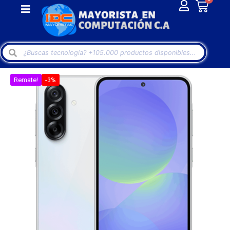
Remate!
-3%