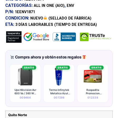
CATEGORÍAS:
,
ALL IN ONE (AIO)
ENV
P/N:
1EENV1871
CONDICION:
NUEVO
(SELLADO DE FÁBRICA)
ETA:
3 DÍAS
LABORABLES (TIEMPO DE ENTREGA)
Compra ahora y obtén estos regalos
GRATIS
GRATIS
GRATIS
Ups Hikvision Avr
Termo Infinytek
Raspadita
600 Va / 360 W 6
Metalico Azul
Promocion
Salidas (120v)
(promocionales)
Kingston
009464
007298
012338
(50/60hz) - Ds-
ups600-x
Quito Norte