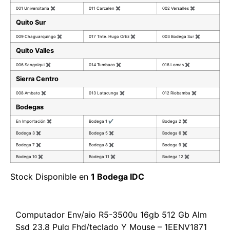
001 Universitaria
✖
011 Carcelen
✖
002 Versalles
✖
Quito Sur
009 Chaguarquingo
✖
017 Tnte. Hugo Ortiz
✖
003 Bodega Sur
✖
Quito Valles
006 Sangolqui
✖
014 Tumbaco
✖
016 Lomas
✖
Sierra Centro
008 Ambato
✖
013 Latacunga
✖
012 Riobamba
✖
Bodegas
En Importación
✖
Bodega 1
✔
Bodega 2
✖
Bodega 3
✖
Bodega 5
✖
Bodega 6
✖
Bodega 7
✖
Bodega 8
✖
Bodega 9
✖
Bodega 10
✖
Bodega 11
✖
Bodega 12
✖
Stock Disponible en
1 Bodega IDC
Computador Env/aio R5-3500u 16gb 512 Gb Alm
Ssd 23.8 Pulg Fhd/teclado Y Mouse – 1EENV1871