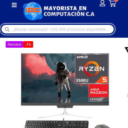
Remate!
-3%