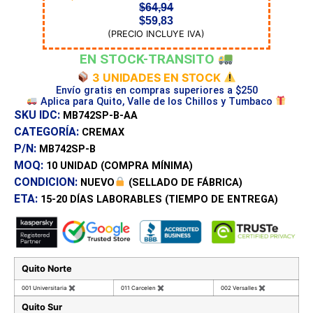
$
64,94
$
59,83
(PRECIO INCLUYE IVA)
EN STOCK-TRANSITO
3 UNIDADES EN STOCK
Envío gratis en compras superiores a $250
Aplica para Quito, Valle de los Chillos y Tumbaco
SKU IDC:
MB742SP-B-AA
CATEGORÍA:
CREMAX
P/N:
MB742SP-B
MOQ:
10 UNIDAD
(COMPRA MÍNIMA)
CONDICION:
NUEVO
(SELLADO DE FÁBRICA)
ETA:
15-20 DÍAS
LABORABLES (TIEMPO DE ENTREGA)
Quito Norte
001 Universitaria
✖
011 Carcelen
✖
002 Versalles
✖
Quito Sur