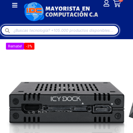
Remate!
-3%