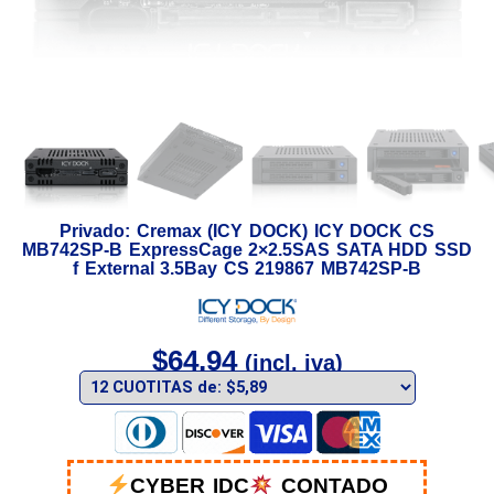
Privado: Cremax (ICY DOCK) ICY DOCK CS
MB742SP-B ExpressCage 2×2.5SAS SATA HDD SSD
f External 3.5Bay CS 219867 MB742SP-B
$
64,94
(incl. iva)
CYBER IDC
CONTADO