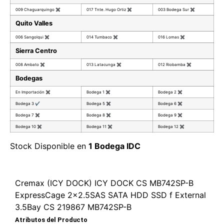
009 Chaguarquingo
✖
017 Tnte. Hugo Ortiz
✖
003 Bodega Sur
✖
Quito Valles
006 Sangolqui
✖
014 Tumbaco
✖
016 Lomas
✖
Sierra Centro
008 Ambato
✖
013 Latacunga
✖
012 Riobamba
✖
Bodegas
En Importación
✖
Bodega 1
✖
Bodega 2
✖
Bodega 3
✔
Bodega 5
✖
Bodega 6
✖
Bodega 7
✖
Bodega 8
✖
Bodega 9
✖
Bodega 10
✖
Bodega 11
✖
Bodega 12
✖
Stock Disponible en
1 Bodega IDC
Cremax (ICY DOCK) ICY DOCK CS MB742SP-B
ExpressCage 2×2.5SAS SATA HDD SSD f External
3.5Bay CS 219867 MB742SP-B
Atributos del Producto