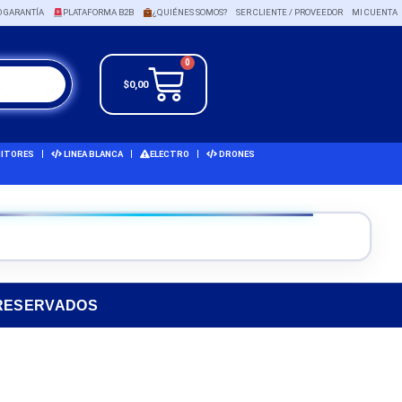
O GARANTÍA
PLATAFORMA B2B
¿QUIÉNES SOMOS?
SER CLIENTE / PROVEEDOR
MI CUENTA
0
$
0,00
ITORES
LINEA BLANCA
ELECTRO
DRONES
 RESERVADOS