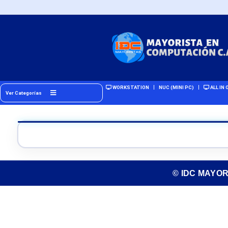
WORKSTATION
NUC (MINI PC)
ALL IN 
Ver Categorías
© IDC MAYO