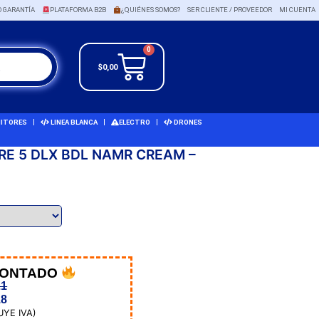
O GARANTÍA
PLATAFORMA B2B
¿QUIÉNES SOMOS?
SER CLIENTE / PROVEEDOR
MI CUENTA
0
$
0,00
ITORES
LINEA BLANCA
ELECTRO
DRONES
ORE 5 DLX BDL NAMR CREAM –
CONTADO
21
18
UYE IVA)