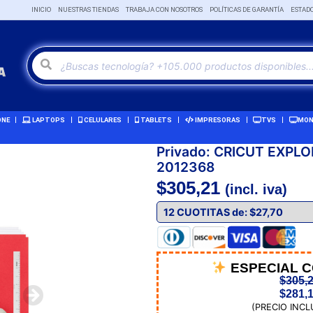
INICIO
NUESTRAS TIENDAS
TRABAJA CON NOSOTROS
POLÍTICAS DE GARANTÍA
ESTAD
ONE
LAPTOPS
CELULARES
TABLETS
IMPRESORAS
TVS
MON
Privado: CRICUT EXPL
2012368
$
305,21
(incl. iva)
ESPECIAL 
$
305,
$
281,
(PRECIO INCL