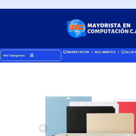
WORKSTATION
NUC (MINI PC)
ALL IN 
Ver Categorías