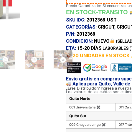
Precio Garantizado: Si encuentras un
EN STOCK-TRANSITO
SKU IDC:
2012368-UST
CATEGORÍAS:
CRICUT
,
CRICU
P/N:
2012368
CONDICION:
NUEVO
(SELLAD
ETA:
15-20 DÍAS
LABORABLES (
20 UNIDADES EN STOCK
Envío gratis en compras supe
Aplica para Quito, Valle de
¿Eres Distribuidor? Ingresa a nuestr
Los valores de las cuotas son estim
Quito Norte
001 Universitaria
✖
011 Car
Quito Sur
009 Chaguarquingo
✖
017 Tnte