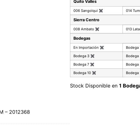
Quito Valles
006 Sangolqui
✖
014 Tu
Sierra Centro
008 Ambato
✖
013 Lat
Bodegas
En Importación
✖
Bodega
Bodega 3
✖
Bodega
Bodega 7
✖
Bodega
Bodega 10
✖
Bodega 
Stock Disponible en
1 Bodeg
M – 2012368