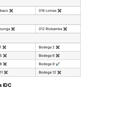
mbaco
✖
016 Lomas
✖
acunga
✖
012 Riobamba
✖
 1
✖
Bodega 2
✖
 5
✖
Bodega 6
✖
 8
✖
Bodega 9
✔
11
✖
Bodega 12
✖
a IDC