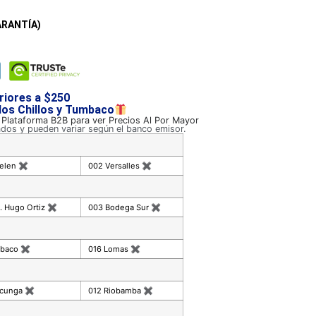
ARANTÍA)
riores a $250
 los Chillos y Tumbaco
a Plataforma B2B para ver Precios Al Por Mayor
ados y pueden variar según el banco emisor.
celen
✖
002 Versalles
✖
. Hugo Ortiz
✖
003 Bodega Sur
✖
mbaco
✖
016 Lomas
✖
acunga
✖
012 Riobamba
✖