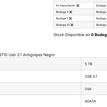
En Importación
✖
Bodega
Bodega 3
✖
Bodega
Bodega 7
✖
Bodega
Bodega 10
✖
Bodega 
Stock Disponible en
0 Bodeg
d710 Usb 3.1 Antigolpes Negro
5 TB
USB 3.1
Usb
ADATA