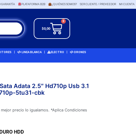
O GARANTÍA
PLATAFORMA B2B
¿QUIÉNES SOMOS?
SER CLIENTE / PROVEEDOR
MI CUENTA
0
$
0,00
ITORES
LINEA BLANCA
ELECTRO
DRONES
 Sata Adata 2.5″ Hd710p Usb 3.1
d710p-5tu31-cbk
 mejor precio lo igualamos. *Aplica Condiciones
 DURO HDD