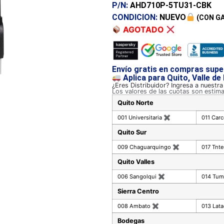
P/N:
AHD710P-5TU31-CBK
CONDICION:
NUEVO
(CON G
AGOTADO
Envío gratis en compras supe
Aplica para Quito, Valle de
¿Eres Distribuidor? Ingresa a nuestr
Los valores de las cuotas son estim
Quito Norte
001 Universitaria
✖
011 Car
Quito Sur
009 Chaguarquingo
✖
017 Tnte
Quito Valles
006 Sangolqui
✖
014 Tu
Sierra Centro
008 Ambato
✖
013 Lat
Bodegas