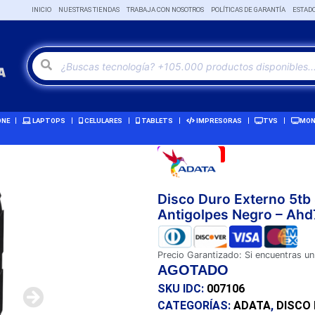
INICIO
NUESTRAS TIENDAS
TRABAJA CON NOSOTROS
POLÍTICAS DE GARANTÍA
ESTAD
ONE
LAPTOPS
CELULARES
TABLETS
IMPRESORAS
TVS
MON
Remate!
-3%
Disco Duro Externo 5tb
Antigolpes Negro – Ah
Precio Garantizado: Si encuentras un
AGOTADO
SKU IDC:
007106
CATEGORÍAS:
ADATA
,
DISCO