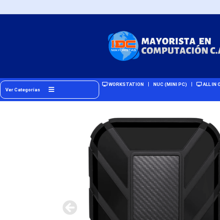
WORKSTATION
NUC (MINI PC)
ALL IN 
Ver Categorías