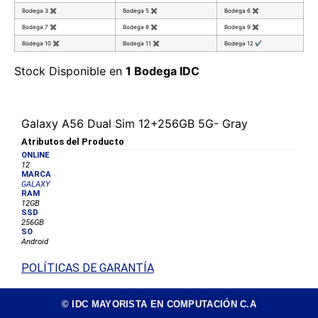
Bodega 3
✖
Bodega 5
✖
Bodega 6
✖
Bodega 7
✖
Bodega 8
✖
Bodega 9
✖
Bodega 10
✖
Bodega 11
✖
Bodega 12
✔
Stock Disponible en
1 Bodega IDC
Galaxy A56 Dual Sim 12+256GB 5G- Gray
Atributos del Producto
ONLINE
12
MARCA
GALAXY
RAM
12GB
SSD
256GB
SO
Android
POLÍTICAS DE GARANTÍA
© IDC MAYORISTA EN COMPUTACIÓN C.A