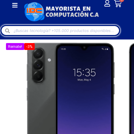
Remate!
-3%