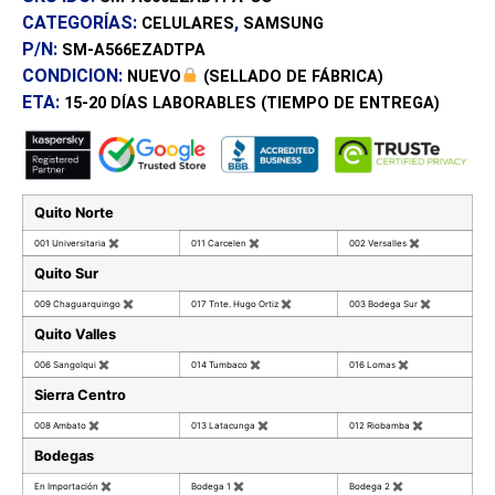
CATEGORÍAS:
,
CELULARES
SAMSUNG
P/N:
SM-A566EZADTPA
CONDICION:
NUEVO
(SELLADO DE FÁBRICA)
ETA:
15-20 DÍAS
LABORABLES (TIEMPO DE ENTREGA)
Quito Norte
001 Universitaria
✖
011 Carcelen
✖
002 Versalles
✖
Quito Sur
009 Chaguarquingo
✖
017 Tnte. Hugo Ortiz
✖
003 Bodega Sur
✖
Quito Valles
006 Sangolqui
✖
014 Tumbaco
✖
016 Lomas
✖
Sierra Centro
008 Ambato
✖
013 Latacunga
✖
012 Riobamba
✖
Bodegas
En Importación
✖
Bodega 1
✖
Bodega 2
✖