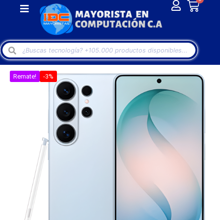
Remate!
-3%