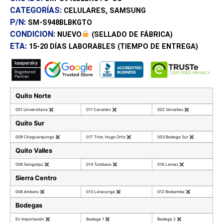
CATEGORÍAS:
,
CELULARES
SAMSUNG
P/N:
SM-S948BLBKGTO
CONDICION:
NUEVO
(SELLADO DE FÁBRICA)
ETA:
15-20 DÍAS
LABORABLES (TIEMPO DE ENTREGA)
Quito Norte
001 Universitaria
✖
011 Carcelen
✖
002 Versalles
✖
Quito Sur
009 Chaguarquingo
✖
017 Tnte. Hugo Ortiz
✖
003 Bodega Sur
✖
Quito Valles
006 Sangolqui
✖
014 Tumbaco
✖
016 Lomas
✖
Sierra Centro
008 Ambato
✖
013 Latacunga
✖
012 Riobamba
✖
Bodegas
En Importación
✖
Bodega 1
✖
Bodega 2
✖