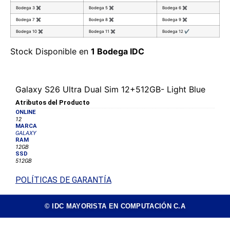
Bodega 3
✖
Bodega 5
✖
Bodega 6
✖
Bodega 7
✖
Bodega 8
✖
Bodega 9
✖
Bodega 10
✖
Bodega 11
✖
Bodega 12
✔
Stock Disponible en
1 Bodega IDC
Galaxy S26 Ultra Dual Sim 12+512GB- Light Blue
Atributos del Producto
ONLINE
12
MARCA
GALAXY
RAM
12GB
SSD
512GB
POLÍTICAS DE GARANTÍA
© IDC MAYORISTA EN COMPUTACIÓN C.A