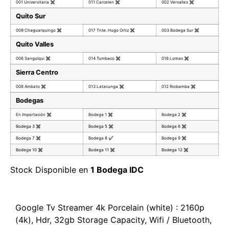
001 Universitaria
✖
011 Carcelen
✖
002 Versalles
✖
Quito Sur
009 Chaguarquingo
✖
017 Tnte. Hugo Ortiz
✖
003 Bodega Sur
✖
Quito Valles
006 Sangolqui
✖
014 Tumbaco
✖
016 Lomas
✖
Sierra Centro
008 Ambato
✖
013 Latacunga
✖
012 Riobamba
✖
Bodegas
En Importación
✖
Bodega 1
✖
Bodega 2
✖
Bodega 3
✖
Bodega 5
✖
Bodega 6
✖
Bodega 7
✖
Bodega 8
✔
Bodega 9
✖
Bodega 10
✖
Bodega 11
✖
Bodega 12
✖
Stock Disponible en
1 Bodega IDC
Google Tv Streamer 4k Porcelain (white) : 2160p
(4k), Hdr, 32gb Storage Capacity, Wifi / Bluetooth,