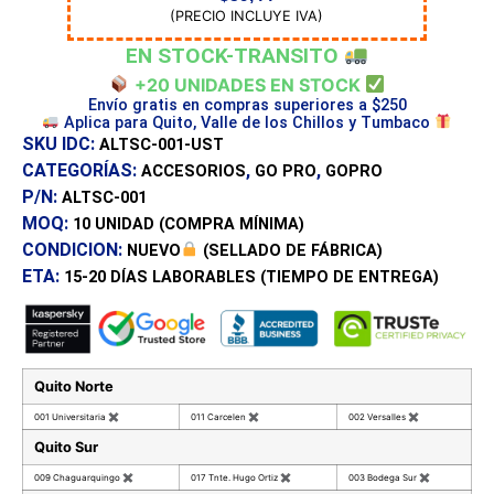
(PRECIO INCLUYE IVA)
EN STOCK-TRANSITO
+20 UNIDADES EN STOCK
Envío gratis en compras superiores a $250
Aplica para Quito, Valle de los Chillos y Tumbaco
SKU IDC:
ALTSC-001-UST
CATEGORÍAS:
,
,
ACCESORIOS
GO PRO
GOPRO
P/N:
ALTSC-001
MOQ:
10 UNIDAD
(COMPRA MÍNIMA)
CONDICION:
NUEVO
(SELLADO DE FÁBRICA)
ETA:
15-20 DÍAS
LABORABLES (TIEMPO DE ENTREGA)
Quito Norte
001 Universitaria
✖
011 Carcelen
✖
002 Versalles
✖
Quito Sur
009 Chaguarquingo
✖
017 Tnte. Hugo Ortiz
✖
003 Bodega Sur
✖