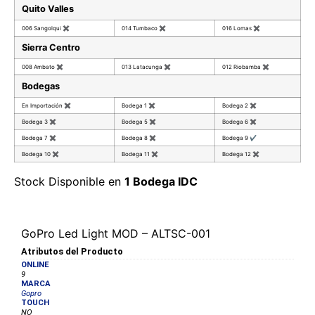
Quito Valles
006 Sangolqui
✖
014 Tumbaco
✖
016 Lomas
✖
Sierra Centro
008 Ambato
✖
013 Latacunga
✖
012 Riobamba
✖
Bodegas
En Importación
✖
Bodega 1
✖
Bodega 2
✖
Bodega 3
✖
Bodega 5
✖
Bodega 6
✖
Bodega 7
✖
Bodega 8
✖
Bodega 9
✔
Bodega 10
✖
Bodega 11
✖
Bodega 12
✖
Stock Disponible en
1 Bodega IDC
GoPro Led Light MOD – ALTSC-001
Atributos del Producto
ONLINE
9
MARCA
Gopro
TOUCH
NO