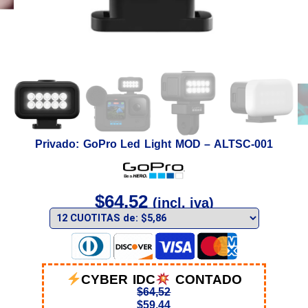
Privado: GoPro Led Light MOD – ALTSC-001
$
64,52
(incl. iva)
CYBER IDC
CONTADO
$
64,52
$
59,44