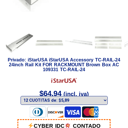
Privado: iStarUSA iStarUSA Accessory TC-RAIL-24
24inch Rail Kit FOR RACKMOUNT Brown Box AC
109331 TC-RAIL-24
$
64,94
(incl. iva)
CYBER IDC
CONTADO