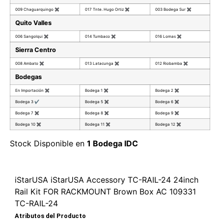
009 Chaguarquingo
✖
017 Tnte. Hugo Ortiz
✖
003 Bodega Sur
✖
Quito Valles
006 Sangolqui
✖
014 Tumbaco
✖
016 Lomas
✖
Sierra Centro
008 Ambato
✖
013 Latacunga
✖
012 Riobamba
✖
Bodegas
En Importación
✖
Bodega 1
✖
Bodega 2
✖
Bodega 3
✔
Bodega 5
✖
Bodega 6
✖
Bodega 7
✖
Bodega 8
✖
Bodega 9
✖
Bodega 10
✖
Bodega 11
✖
Bodega 12
✖
Stock Disponible en
1 Bodega IDC
iStarUSA iStarUSA Accessory TC-RAIL-24 24inch
Rail Kit FOR RACKMOUNT Brown Box AC 109331
TC-RAIL-24
Atributos del Producto