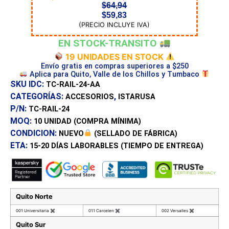
$
64,94
$
59,83
(PRECIO INCLUYE IVA)
EN STOCK-TRANSITO
19 UNIDADES EN STOCK
Envío gratis en compras superiores a $250
Aplica para Quito, Valle de los Chillos y Tumbaco
SKU IDC:
TC-RAIL-24-AA
CATEGORÍAS:
,
ACCESORIOS
ISTARUSA
P/N:
TC-RAIL-24
MOQ:
10 UNIDAD
(COMPRA MÍNIMA)
CONDICION:
NUEVO
(SELLADO DE FÁBRICA)
ETA:
15-20 DÍAS
LABORABLES (TIEMPO DE ENTREGA)
Quito Norte
001 Universitaria
✖
011 Carcelen
✖
002 Versalles
✖
Quito Sur