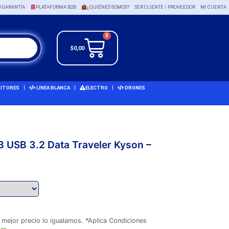
O GARANTÍA
PLATAFORMA B2B
¿QUIÉNES SOMOS?
SER CLIENTE / PROVEEDOR
MI CUENTA
0
$
0,00
ITORES
LINEA BLANCA
ELECTRO
DRONES
B USB 3.2 Data Traveler Kyson –
 mejor precio lo igualamos. *Aplica Condiciones