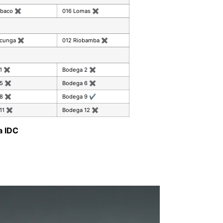
mbaco
✖
016 Lomas
✖
acunga
✖
012 Riobamba
✖
 1
✖
Bodega 2
✖
 5
✖
Bodega 6
✖
 8
✖
Bodega 9
✔
11
✖
Bodega 12
✖
a IDC