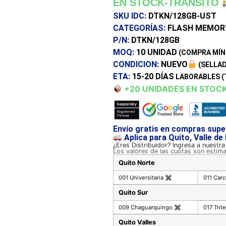
EN STOCK-TRANSITO
SKU IDC:
DTKN/128GB-UST
CATEGORÍAS:
FLASH MEMOR
P/N:
DTKN/128GB
MOQ:
10 UNIDAD
(COMPRA MÍN
CONDICION:
NUEVO
(SELLAD
ETA:
15-20 DÍAS
LABORABLES (
+20 UNIDADES EN STOC
Envío gratis en compras supe
Aplica para Quito, Valle de
¿Eres Distribuidor? Ingresa a nuestr
Los valores de las cuotas son estim
Quito Norte
001 Universitaria
✖
011 Car
Quito Sur
009 Chaguarquingo
✖
017 Tnte
Quito Valles