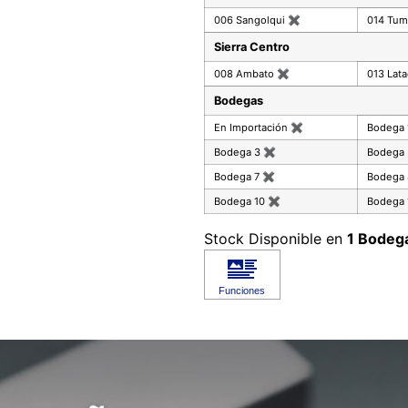
006 Sangolqui
✖
014 Tu
Sierra Centro
008 Ambato
✖
013 Lat
Bodegas
En Importación
✖
Bodega
Bodega 3
✖
Bodega
Bodega 7
✖
Bodega
Bodega 10
✖
Bodega 
Stock Disponible en
1 Bodeg
Reproductor de vídeo