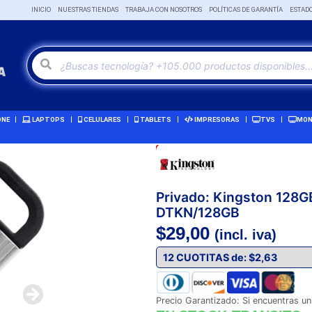
INICIO
NUESTRAS TIENDAS
TRABAJA CON NOSOTROS
POLÍTICAS DE GARANTÍA
ESTAD
ONE
LAPTOPS
CELULARES
TABLETS
IMPRESORAS
TVS
MON
Oferta!
Privado: Kingston 128G
DTKN/128GB
$
29,00
(incl. iva)
Precio Garantizado: Si encuentras un