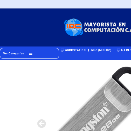
WORKSTATION
NUC (MINI PC)
ALL IN 
Ver Categorías