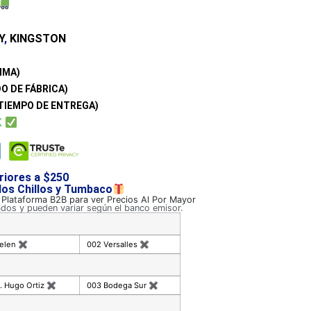
Y
,
KINGSTON
IMA)
O DE FÁBRICA)
TIEMPO DE ENTREGA)
K
riores a $250
 los Chillos y Tumbaco
a Plataforma B2B para ver Precios Al Por Mayor
ados y pueden variar según el banco emisor.
celen
✖
002 Versalles
✖
. Hugo Ortiz
✖
003 Bodega Sur
✖