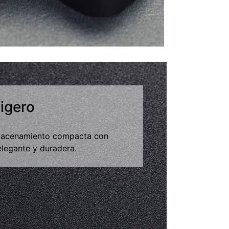
00:00
|
00:27
0:27
ligero
lmacenamiento compacta con
elegante y duradera.