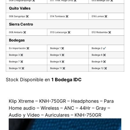
009 Chaguarquingo
✖
017 Tnte. Hugo Ortiz
✖
003 Bodega Sur
✖
Quito Valles
006 Sangolqui
✖
014 Tumbaco
✖
016 Lomas
✖
Sierra Centro
008 Ambato
✖
013 Latacunga
✖
012 Riobamba
✖
Bodegas
En Importación
✖
Bodega 1
✖
Bodega 2
✔
Bodega 3
✖
Bodega 5
✖
Bodega 6
✖
Bodega 7
✖
Bodega 8
✖
Bodega 9
✖
Bodega 10
✖
Bodega 11
✖
Bodega 12
✖
Stock Disponible en
1 Bodega IDC
Klip Xtreme – KNH-750GR – Headphones – Para
Home audio – Wireless – ANC – 44Hr – Gray –
Audio y Video – Auriculares – KNH-750GR