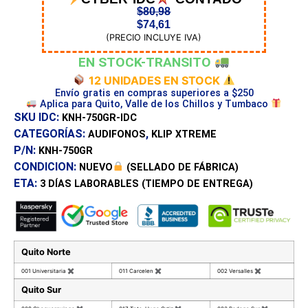
$
80,98
$
74,61
(PRECIO INCLUYE IVA)
EN STOCK-TRANSITO
12 UNIDADES EN STOCK
Envío gratis en compras superiores a $250
Aplica para Quito, Valle de los Chillos y Tumbaco
SKU IDC:
KNH-750GR-IDC
CATEGORÍAS:
,
AUDIFONOS
KLIP XTREME
P/N:
KNH-750GR
CONDICION:
NUEVO
(SELLADO DE FÁBRICA)
ETA:
3 DÍAS
LABORABLES (TIEMPO DE ENTREGA)
Quito Norte
001 Universitaria
✖
011 Carcelen
✖
002 Versalles
✖
Quito Sur