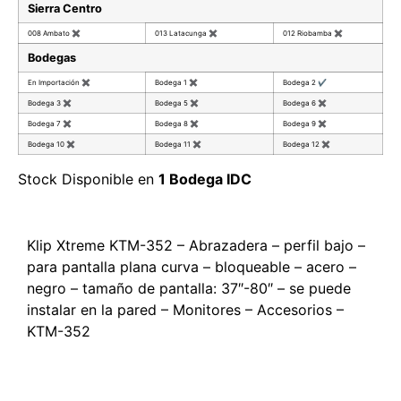
Sierra Centro
008 Ambato
✖
013 Latacunga
✖
012 Riobamba
✖
Bodegas
En Importación
✖
Bodega 1
✖
Bodega 2
✔
Bodega 3
✖
Bodega 5
✖
Bodega 6
✖
Bodega 7
✖
Bodega 8
✖
Bodega 9
✖
Bodega 10
✖
Bodega 11
✖
Bodega 12
✖
Stock Disponible en
1 Bodega IDC
Klip Xtreme KTM-352 – Abrazadera – perfil bajo –
para pantalla plana curva – bloqueable – acero –
negro – tamaño de pantalla: 37″-80″ – se puede
instalar en la pared – Monitores – Accesorios –
KTM-352