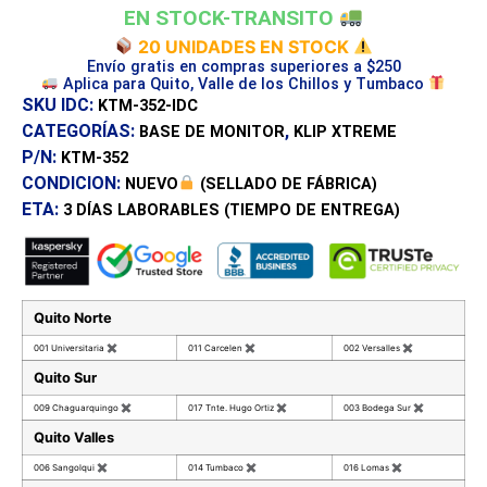
EN STOCK-TRANSITO
20 UNIDADES EN STOCK
Envío gratis en compras superiores a $250
Aplica para Quito, Valle de los Chillos y Tumbaco
SKU IDC:
KTM-352-IDC
CATEGORÍAS:
,
BASE DE MONITOR
KLIP XTREME
P/N:
KTM-352
CONDICION:
NUEVO
(SELLADO DE FÁBRICA)
ETA:
3 DÍAS
LABORABLES (TIEMPO DE ENTREGA)
Quito Norte
001 Universitaria
✖
011 Carcelen
✖
002 Versalles
✖
Quito Sur
009 Chaguarquingo
✖
017 Tnte. Hugo Ortiz
✖
003 Bodega Sur
✖
Quito Valles
006 Sangolqui
✖
014 Tumbaco
✖
016 Lomas
✖