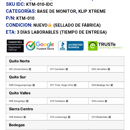
SKU IDC:
KTM-010-IDC
CATEGORÍAS:
,
BASE DE MONITOR
KLIP XTREME
P/N:
KTM-010
CONDICION:
NUEVO
(SELLADO DE FÁBRICA)
ETA:
3 DÍAS
LABORABLES (TIEMPO DE ENTREGA)
Quito Norte
001 Universitaria
✖
011 Carcelen
✖
002 Versalles
✖
Quito Sur
009 Chaguarquingo
✖
017 Tnte. Hugo Ortiz
✖
003 Bodega Sur
✖
Quito Valles
006 Sangolqui
✖
014 Tumbaco
✖
016 Lomas
✖
Sierra Centro
008 Ambato
✖
013 Latacunga
✖
012 Riobamba
✖
Bodegas