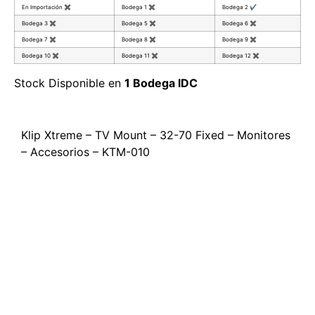
En Importación
✖
Bodega 1
✖
Bodega 2
✔
Bodega 3
✖
Bodega 5
✖
Bodega 6
✖
Bodega 7
✖
Bodega 8
✖
Bodega 9
✖
Bodega 10
✖
Bodega 11
✖
Bodega 12
✖
Stock Disponible en
1 Bodega IDC
Klip Xtreme – TV Mount – 32-70 Fixed – Monitores
– Accesorios – KTM-010