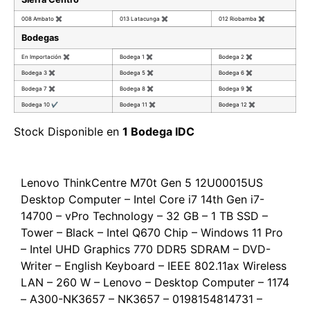
008 Ambato
✖
013 Latacunga
✖
012 Riobamba
✖
Bodegas
En Importación
✖
Bodega 1
✖
Bodega 2
✖
Bodega 3
✖
Bodega 5
✖
Bodega 6
✖
Bodega 7
✖
Bodega 8
✖
Bodega 9
✖
Bodega 10
✔
Bodega 11
✖
Bodega 12
✖
Stock Disponible en
1 Bodega IDC
Lenovo ThinkCentre M70t Gen 5 12U00015US
Desktop Computer – Intel Core i7 14th Gen i7-
14700 – vPro Technology – 32 GB – 1 TB SSD –
Tower – Black – Intel Q670 Chip – Windows 11 Pro
– Intel UHD Graphics 770 DDR5 SDRAM – DVD-
Writer – English Keyboard – IEEE 802.11ax Wireless
LAN – 260 W – Lenovo – Desktop Computer – 1174
– A300-NK3657 – NK3657 – 0198154814731 –