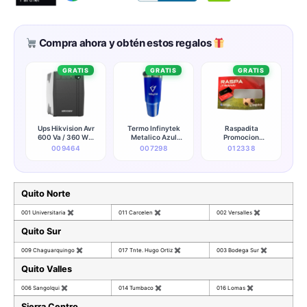
Compra ahora y obtén estos regalos
GRATIS
GRATIS
GRATIS
Ups Hikvision Avr
Termo Infinytek
Raspadita
600 Va / 360 W 6
Metalico Azul
Promocion
Salidas (120v)
(promocionales)
Kingston
009464
007298
012338
(50/60hz) - Ds-
ups600-x
Quito Norte
001 Universitaria
✖
011 Carcelen
✖
002 Versalles
✖
Quito Sur
009 Chaguarquingo
✖
017 Tnte. Hugo Ortiz
✖
003 Bodega Sur
✖
Quito Valles
006 Sangolqui
✖
014 Tumbaco
✖
016 Lomas
✖
Sierra Centro