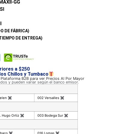
AXII-GG
SI
I
O DE FÁBRICA)
TIEMPO DE ENTREGA)
riores a $250
 los Chillos y Tumbaco
a Plataforma B2B para ver Precios Al Por Mayor
ados y pueden variar según el banco emisor.
celen
✖
002 Versalles
✖
. Hugo Ortiz
✖
003 Bodega Sur
✖
mbaco
✖
016 Lomas
✖