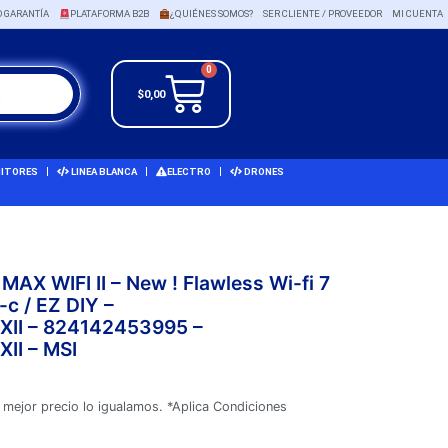
O GARANTÍA
PLATAFORMA B2B
¿QUIÉNES SOMOS?
SER CLIENTE / PROVEEDOR
MI CUENTA
0
$
0,00
ITORES
LINEA BLANCA
ELECTRO
DRONES
 WIFI II – New ! Flawless Wi-fi 7
c / EZ DIY –
I – 824142453995 –
I – MSI
 mejor precio lo igualamos. *Aplica Condiciones