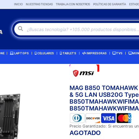
INICIO
NUESTRAS TIENDAS
TRABAJA CON NOSOTROS
POLÍTICAS DE GARANTÍA
ESTAD
ONE
LAPTOPS
CELULARES
TABLETS
IMPRESORAS
TVS
MON
Remate!
-3%
MAG B850 TOMAHAWK MAX
& 5G LAN USB20G Type-
B850TMAHAWKWIFIMAXI
B850TMAHAWKWIFIMAXI
Precio Garantizado: Si encuentras un
AGOTADO