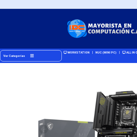
WORKSTATION
NUC (MINI PC)
ALL IN 
Ver Categorías