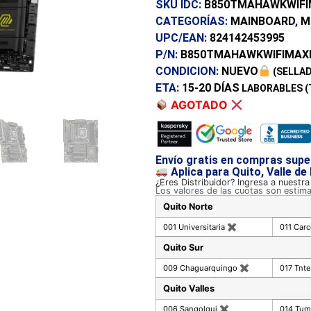
SKU IDC:
B850TMAHAWKWIFIM
CATEGORÍAS:
MAINBOARD
,
M
UPC/EAN:
824142453995
P/N:
B850TMAHAWKWIFIMAXI
CONDICION:
NUEVO
(SELLAD
ETA:
15-20 DÍAS
LABORABLES (
AGOTADO
Envío gratis en compras supe
Aplica para Quito, Valle de
¿Eres Distribuidor? Ingresa a nuestr
Los valores de las cuotas son estim
Quito Norte
001 Universitaria
✖
011 Car
Quito Sur
009 Chaguarquingo
✖
017 Tnte
Quito Valles
006 Sangolqui
✖
014 Tu