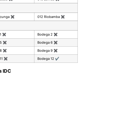
acunga
✖
012 Riobamba
✖
 1
✖
Bodega 2
✖
 5
✖
Bodega 6
✖
 8
✖
Bodega 9
✖
11
✖
Bodega 12
✔
a IDC