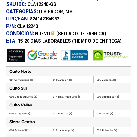
SKU IDC:
CLA12240-GG
CATEGORÍAS:
,
DISIPADOR
MSI
UPC/EAN:
824142394953
P/N:
CLA12240
CONDICION:
NUEVO
(SELLADO DE FÁBRICA)
ETA:
15-20 DÍAS
LABORABLES (TIEMPO DE ENTREGA)
Quito Norte
001 Universitaria
✖
011 Carcelen
✖
002 Versalles
✖
Quito Sur
009 Chaguarquingo
✖
017 Tnte. Hugo Ortiz
✖
003 Bodega Sur
✖
Quito Valles
006 Sangolqui
✖
014 Tumbaco
✖
016 Lomas
✖
Sierra Centro
008 Ambato
✖
013 Latacunga
✖
012 Riobamba
✖