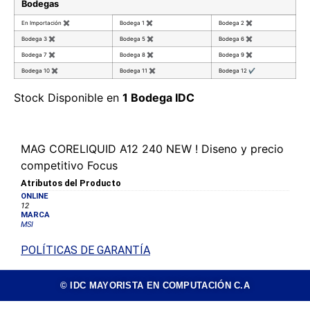
Bodegas
En Importación
✖
Bodega 1
✖
Bodega 2
✖
Bodega 3
✖
Bodega 5
✖
Bodega 6
✖
Bodega 7
✖
Bodega 8
✖
Bodega 9
✖
Bodega 10
✖
Bodega 11
✖
Bodega 12
✔
Stock Disponible en
1 Bodega IDC
MAG CORELIQUID A12 240 NEW ! Diseno y precio
competitivo Focus
Atributos del Producto
ONLINE
12
MARCA
MSI
POLÍTICAS DE GARANTÍA
© IDC MAYORISTA EN COMPUTACIÓN C.A