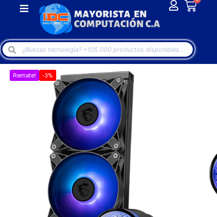
Remate!
-3%