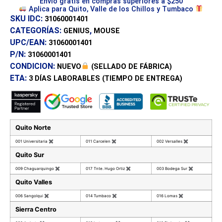
Envío gratis en compras superiores a $250
Aplica para Quito, Valle de los Chillos y Tumbaco
SKU IDC:
31060001401
CATEGORÍAS:
,
GENIUS
MOUSE
UPC/EAN:
31060001401
P/N:
31060001401
CONDICION:
NUEVO
(SELLADO DE FÁBRICA)
ETA:
3 DÍAS
LABORABLES (TIEMPO DE ENTREGA)
Quito Norte
001 Universitaria
✖
011 Carcelen
✖
002 Versalles
✖
Quito Sur
009 Chaguarquingo
✖
017 Tnte. Hugo Ortiz
✖
003 Bodega Sur
✖
Quito Valles
006 Sangolqui
✖
014 Tumbaco
✖
016 Lomas
✖
Sierra Centro