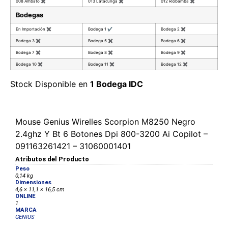
008 Ambato
✖
013 Latacunga
✖
012 Riobamba
✖
Bodegas
En Importación
✖
Bodega 1
✔
Bodega 2
✖
Bodega 3
✖
Bodega 5
✖
Bodega 6
✖
Bodega 7
✖
Bodega 8
✖
Bodega 9
✖
Bodega 10
✖
Bodega 11
✖
Bodega 12
✖
Stock Disponible en
1 Bodega IDC
Mouse Genius Wirelles Scorpion M8250 Negro
2.4ghz Y Bt 6 Botones Dpi 800-3200 Ai Copilot –
091163261421 – 31060001401
Atributos del Producto
Peso
0,14 kg
Dimensiones
4,6 × 11,1 × 16,5 cm
ONLINE
1
MARCA
GENIUS