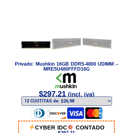
Privado: Mushkin 16GB DDR5-4800 UDIMM –
MRE5U480FFFD16G
$
297,21
(incl. iva)
CYBER IDC
CONTADO
$
297,21