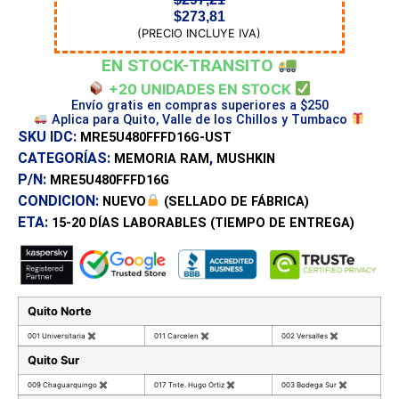
$
273,81
(PRECIO INCLUYE IVA)
EN STOCK-TRANSITO
+20 UNIDADES EN STOCK
Envío gratis en compras superiores a $250
Aplica para Quito, Valle de los Chillos y Tumbaco
SKU IDC:
MRE5U480FFFD16G-UST
CATEGORÍAS:
,
MEMORIA RAM
MUSHKIN
P/N:
MRE5U480FFFD16G
CONDICION:
NUEVO
(SELLADO DE FÁBRICA)
ETA:
15-20 DÍAS
LABORABLES (TIEMPO DE ENTREGA)
Quito Norte
001 Universitaria
✖
011 Carcelen
✖
002 Versalles
✖
Quito Sur
009 Chaguarquingo
✖
017 Tnte. Hugo Ortiz
✖
003 Bodega Sur
✖