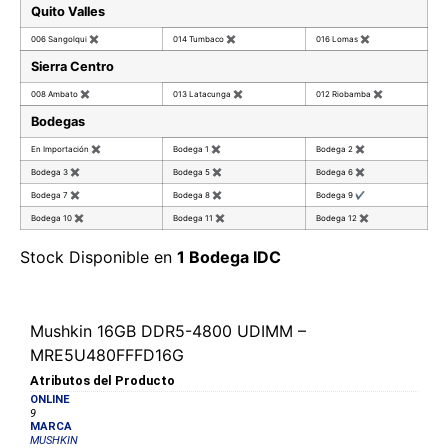
Quito Valles
006 Sangolqui
✖
014 Tumbaco
✖
016 Lomas
✖
Sierra Centro
008 Ambato
✖
013 Latacunga
✖
012 Riobamba
✖
Bodegas
En Importación
✖
Bodega 1
✖
Bodega 2
✖
Bodega 3
✖
Bodega 5
✖
Bodega 6
✖
Bodega 7
✖
Bodega 8
✖
Bodega 9
✔
Bodega 10
✖
Bodega 11
✖
Bodega 12
✖
Stock Disponible en
1 Bodega IDC
Mushkin 16GB DDR5-4800 UDIMM –
MRE5U480FFFD16G
Atributos del Producto
ONLINE
9
MARCA
MUSHKIN