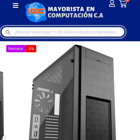
Remate!
-3%