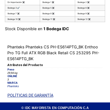
En Importación
✖
Bodega 1
✖
Bodega 2
✖
Bodega 3
✔
Bodega 5
✖
Bodega 6
✖
Bodega 7
✖
Bodega 8
✖
Bodega 9
✖
Bodega 10
✖
Bodega 11
✖
Bodega 12
✖
Stock Disponible en
1 Bodega IDC
Phanteks Phanteks CS PH-ES614PTG_BK Enthoo
Pro TG Full ATX RGB Black Retail CS 253295 PH-
ES614PTG_BK
Atributos del Producto
Peso
29,94 kg
ONLINE
3
MARCA
Phanteks
POLÍTICAS DE GARANTÍA
© IDC MAYORISTA EN COMPUTACIÓN C.A