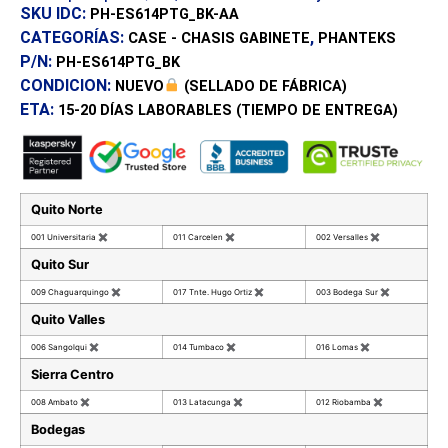
SKU IDC:
PH-ES614PTG_BK-AA
CATEGORÍAS:
,
CASE - CHASIS GABINETE
PHANTEKS
P/N:
PH-ES614PTG_BK
CONDICION:
NUEVO
(SELLADO DE FÁBRICA)
ETA:
15-20 DÍAS
LABORABLES (TIEMPO DE ENTREGA)
Quito Norte
001 Universitaria
✖
011 Carcelen
✖
002 Versalles
✖
Quito Sur
009 Chaguarquingo
✖
017 Tnte. Hugo Ortiz
✖
003 Bodega Sur
✖
Quito Valles
006 Sangolqui
✖
014 Tumbaco
✖
016 Lomas
✖
Sierra Centro
008 Ambato
✖
013 Latacunga
✖
012 Riobamba
✖
Bodegas