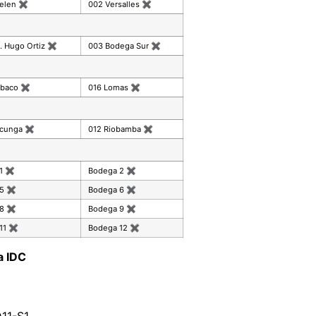
celen
✖
002 Versalles
✖
. Hugo Ortiz
✖
003 Bodega Sur
✖
mbaco
✖
016 Lomas
✖
acunga
✖
012 Riobamba
✖
 1
✖
Bodega 2
✖
 5
✖
Bodega 6
✖
 8
✖
Bodega 9
✖
11
✖
Bodega 12
✖
a IDC
11-S1