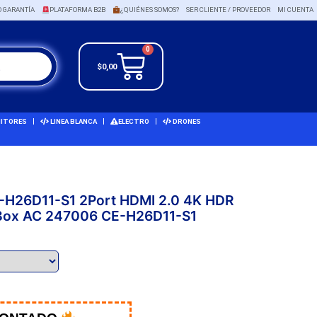
O GARANTÍA
PLATAFORMA B2B
¿QUIÉNES SOMOS?
SER CLIENTE / PROVEEDOR
MI CUENTA
0
$
0,00
ITORES
LINEA BLANCA
ELECTRO
DRONES
CE-H26D11-S1 2Port HDMI 2.0 4K HDR
r Box AC 247006 CE-H26D11-S1