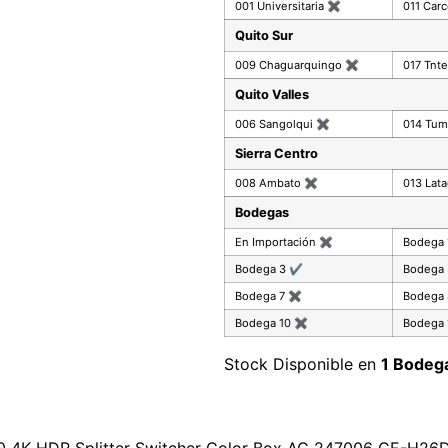
001 Universitaria
✖
011 Car
Quito Sur
009 Chaguarquingo
✖
017 Tnte
Quito Valles
006 Sangolqui
✖
014 Tu
Sierra Centro
008 Ambato
✖
013 Lat
Bodegas
En Importación
✖
Bodega
Bodega 3
✔
Bodega
Bodega 7
✖
Bodega
Bodega 10
✖
Bodega 
Stock Disponible en
1 Bodeg
0 4K HDR Splitter Switcher Color Box AC 247006 CE-H26D