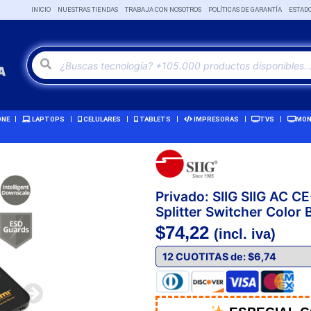
INICIO
NUESTRAS TIENDAS
TRABAJA CON NOSOTROS
POLÍTICAS DE GARANTÍA
ESTAD
ONE
LAPTOPS
CELULARES
TABLETS
IMPRESORAS
TVS
MON
Privado: SIIG SIIG AC 
Splitter Switcher Colo
$
74,22
(incl. iva)