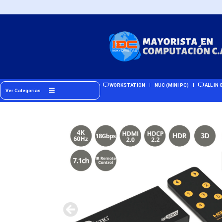
WORKSTATION
NUC (MINI PC)
ALL IN 
Ver Categorías