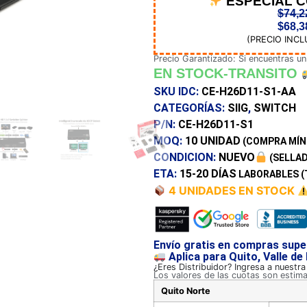
ESPECIAL 
$
74,2
$
68,3
(PRECIO INCL
Precio Garantizado: Si encuentras un
EN STOCK-TRANSITO
SKU IDC:
CE-H26D11-S1-AA
CATEGORÍAS:
SIIG
,
SWITCH
P/N:
CE-H26D11-S1
MOQ:
10 UNIDAD
(COMPRA MÍN
CONDICION:
NUEVO
(SELLAD
ETA:
15-20 DÍAS
LABORABLES (
4 UNIDADES EN STOCK
Envío gratis en compras supe
Aplica para Quito, Valle de
¿Eres Distribuidor? Ingresa a nuestr
Los valores de las cuotas son estim
Quito Norte