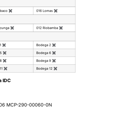
mbaco
✖
016 Lomas
✖
acunga
✖
012 Riobamba
✖
 1
✖
Bodega 2
✖
 5
✖
Bodega 6
✖
 8
✖
Bodega 9
✖
11
✖
Bodega 12
✖
a IDC
83506 MCP-290-00060-0N