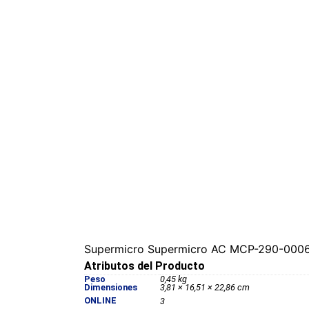
Supermicro Supermicro AC MCP-290-00060
Atributos del Producto
Peso
0,45 kg
Dimensiones
3,81 × 16,51 × 22,86 cm
ONLINE
3