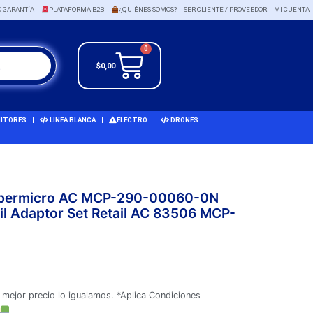
O GARANTÍA
PLATAFORMA B2B
¿QUIÉNES SOMOS?
SER CLIENTE / PROVEEDOR
MI CUENTA
0
$
0,00
ITORES
LINEA BLANCA
ELECTRO
DRONES
Supermicro AC MCP-290-00060-0N
il Adaptor Set Retail AC 83506 MCP-
 mejor precio lo igualamos. *Aplica Condiciones