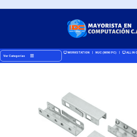
WORKSTATION
NUC (MINI PC)
ALL IN 
Ver Categorías