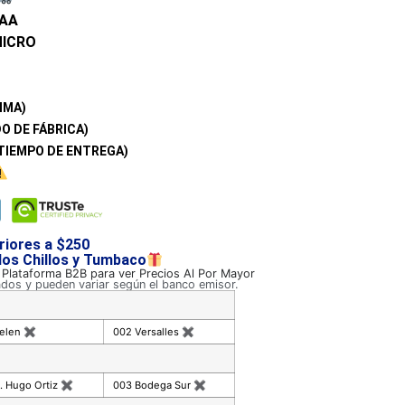
-AA
ICRO
IMA)
O DE FÁBRICA)
TIEMPO DE ENTREGA)
riores a $250
 los Chillos y Tumbaco
a Plataforma B2B para ver Precios Al Por Mayor
ados y pueden variar según el banco emisor.
celen
✖
002 Versalles
✖
. Hugo Ortiz
✖
003 Bodega Sur
✖