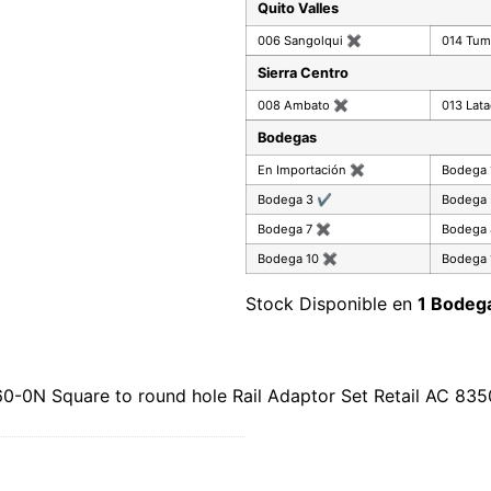
Quito Valles
006 Sangolqui
✖
014 Tu
Sierra Centro
008 Ambato
✖
013 Lat
Bodegas
En Importación
✖
Bodega
Bodega 3
✔
Bodega
Bodega 7
✖
Bodega
Bodega 10
✖
Bodega 
Stock Disponible en
1 Bodeg
-0N Square to round hole Rail Adaptor Set Retail AC 