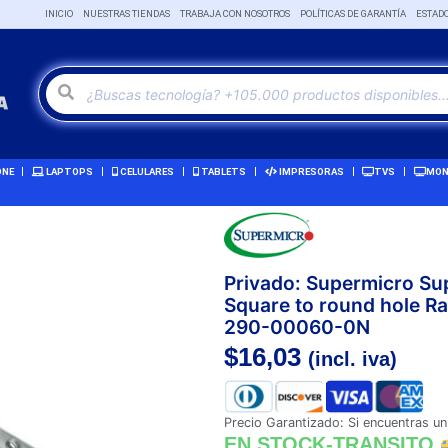
INICIO
NUESTRAS TIENDAS
TRABAJA CON NOSOTROS
POLÍTICAS DE GARANTÍA
ESTAD
ONE
LAPTOPS
CELULARES
TABLETS
IMPRESORAS
TVS
MON
Privado: Supermicro 
Square to round hole Ra
290-00060-0N
$
16,03
(incl. iva)
Precio Garantizado: Si encuentras un
EN STOCK-TRANSITO