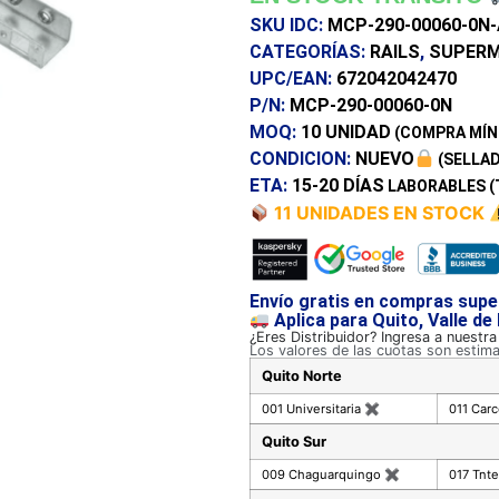
SKU IDC:
MCP-290-00060-0N
CATEGORÍAS:
RAILS
,
SUPERM
UPC/EAN:
672042042470
P/N:
MCP-290-00060-0N
MOQ:
10 UNIDAD
(COMPRA MÍN
CONDICION:
NUEVO
(SELLAD
ETA:
15-20 DÍAS
LABORABLES (
11 UNIDADES EN STOCK
Envío gratis en compras supe
Aplica para Quito, Valle de
¿Eres Distribuidor? Ingresa a nuestr
Los valores de las cuotas son estim
Quito Norte
001 Universitaria
✖
011 Car
Quito Sur
009 Chaguarquingo
✖
017 Tnte