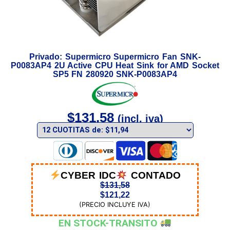
Privado: Supermicro Supermicro Fan SNK-
P0083AP4 2U Active CPU Heat Sink for AMD Socket
SP5 FN 280920 SNK-P0083AP4
$
131,58
(incl. iva)
CYBER IDC
CONTADO
$
131,58
$
121,22
(PRECIO INCLUYE IVA)
EN STOCK-TRANSITO