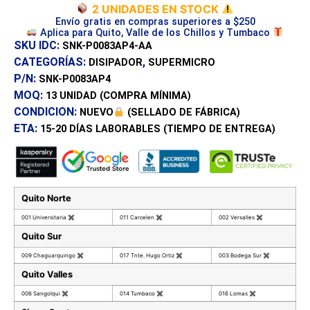
2 UNIDADES EN STOCK
Envío gratis en compras superiores a $250
Aplica para Quito, Valle de los Chillos y Tumbaco
SKU IDC:
SNK-P0083AP4-AA
CATEGORÍAS:
,
DISIPADOR
SUPERMICRO
P/N:
SNK-P0083AP4
MOQ:
13 UNIDAD
(COMPRA MÍNIMA)
CONDICION:
NUEVO
(SELLADO DE FÁBRICA)
ETA:
15-20 DÍAS
LABORABLES (TIEMPO DE ENTREGA)
Quito Norte
001 Universitaria
✖
011 Carcelen
✖
002 Versalles
✖
Quito Sur
009 Chaguarquingo
✖
017 Tnte. Hugo Ortiz
✖
003 Bodega Sur
✖
Quito Valles
006 Sangolqui
✖
014 Tumbaco
✖
016 Lomas
✖