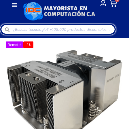
Remate!
-3%