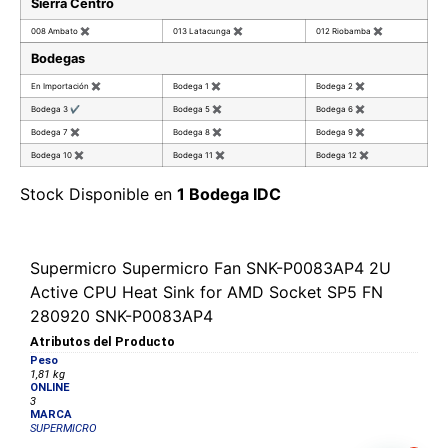
Sierra Centro
008 Ambato
✖
013 Latacunga
✖
012 Riobamba
✖
Bodegas
En Importación
✖
Bodega 1
✖
Bodega 2
✖
Bodega 3
✔
Bodega 5
✖
Bodega 6
✖
Bodega 7
✖
Bodega 8
✖
Bodega 9
✖
Bodega 10
✖
Bodega 11
✖
Bodega 12
✖
Stock Disponible en
1 Bodega IDC
Supermicro Supermicro Fan SNK-P0083AP4 2U
Active CPU Heat Sink for AMD Socket SP5 FN
280920 SNK-P0083AP4
Atributos del Producto
Peso
1,81 kg
ONLINE
3
MARCA
SUPERMICRO