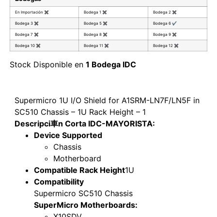
En Importación
✖
Bodega 1
✖
Bodega 2
✖
Bodega 3
✖
Bodega 5
✖
Bodega 6
✔
Bodega 7
✖
Bodega 8
✖
Bodega 9
✖
Bodega 10
✖
Bodega 11
✖
Bodega 12
✖
Stock Disponible en
1 Bodega IDC
Supermicro 1U I/O Shield for A1SRM-LN7F/LN5F in
SC510 Chassis – 1U Rack Height – 1
Descripci車n Corta IDC-MAYORISTA:
Device Supported
Chassis
Motherboard
Compatible Rack Height
1U
Compatibility
Supermicro SC510 Chassis
SuperMicro Motherboards:
X10SDV