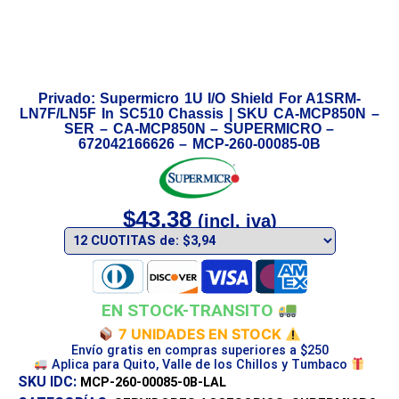
Privado: Supermicro 1U I/O Shield For A1SRM-
LN7F/LN5F In SC510 Chassis | SKU CA-MCP850N –
SER – CA-MCP850N – SUPERMICRO –
672042166626 – MCP-260-00085-0B
$
43,38
(incl. iva)
EN STOCK-TRANSITO
7 UNIDADES EN STOCK
Envío gratis en compras superiores a $250
Aplica para Quito, Valle de los Chillos y Tumbaco
SKU IDC:
MCP-260-00085-0B-LAL