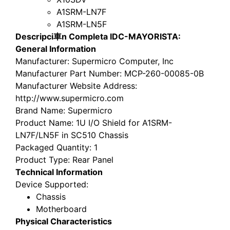
A1SRM-LN7F
A1SRM-LN5F
Descripci車n Completa IDC-MAYORISTA:
General Information
Manufacturer
: Supermicro Computer, Inc
Manufacturer Part Number
: MCP-260-00085-0B
Manufacturer Website Address
:
http://www.supermicro.com
Brand Name
: Supermicro
Product Name
: 1U I/O Shield for A1SRM-
LN7F/LN5F in SC510 Chassis
Packaged Quantity
: 1
Product Type
: Rear Panel
Technical Information
Device Supported
:
Chassis
Motherboard
Physical Characteristics