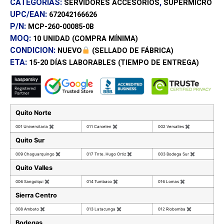
CATEGORÍAS:
,
SERVIDORES ACCESORIOS
SUPERMICRO
UPC/EAN:
672042166626
P/N:
MCP-260-00085-0B
MOQ:
10 UNIDAD
(COMPRA MÍNIMA)
CONDICION:
NUEVO
(SELLADO DE FÁBRICA)
ETA:
15-20 DÍAS
LABORABLES (TIEMPO DE ENTREGA)
Quito Norte
001 Universitaria
✖
011 Carcelen
✖
002 Versalles
✖
Quito Sur
009 Chaguarquingo
✖
017 Tnte. Hugo Ortiz
✖
003 Bodega Sur
✖
Quito Valles
006 Sangolqui
✖
014 Tumbaco
✖
016 Lomas
✖
Sierra Centro
008 Ambato
✖
013 Latacunga
✖
012 Riobamba
✖
Bodegas